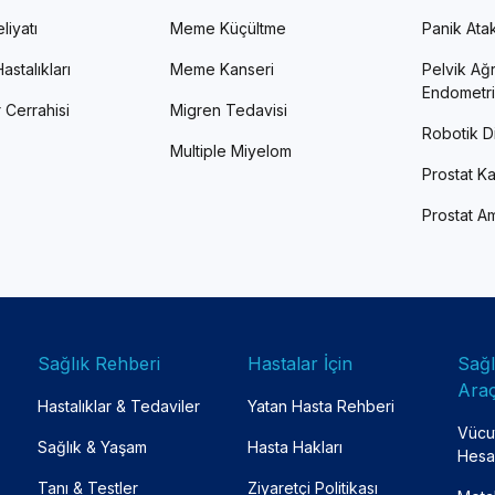
liyatı
Meme Küçültme
Panik Atak 
astalıkları
Meme Kanseri
Pelvik Ağr
Endometri
 Cerrahisi
Migren Tedavisi
Robotik Di
Multiple Miyelom
Prostat Ka
Prostat Am
Sağlık Rehberi
Hastalar İçin
Sağ
Araç
Hastalıklar & Tedaviler
Yatan Hasta Rehberi
Vücut
Sağlık & Yaşam
Hasta Hakları
Hesa
Tanı & Testler
Ziyaretçi Politikası