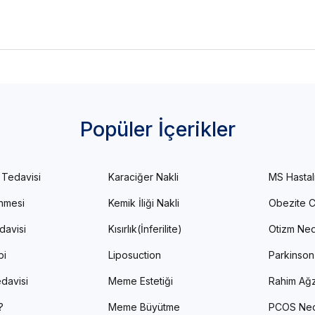
Popüler İçerikler
 Tedavisi
Karaciğer Nakli
MS Hastal
enmesi
Kemik İliği Nakli
Obezite C
davisi
Kısırlık(İnferilite)
Otizm Ned
pi
Liposuction
Parkinson
davisi
Meme Estetiği
Rahim Ağz
?
Meme Büyütme
PCOS Ned