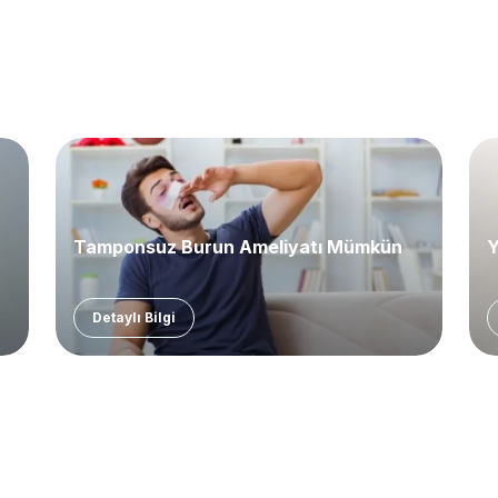
Tamponsuz Burun Ameliyatı Mümkün
Y
Detaylı Bilgi