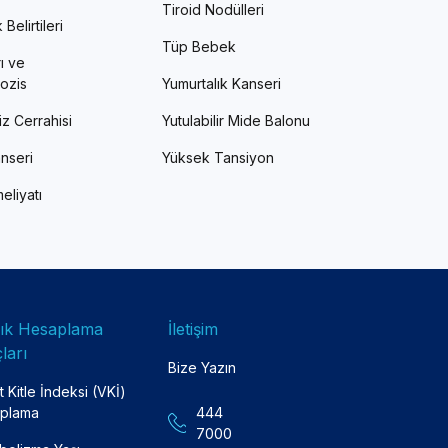
Tiroid Nodülleri
Belirtileri
Tüp Bebek
ı ve
ozis
Yumurtalık Kanseri
z Cerrahisi
Yutulabilir Mide Balonu
nseri
Yüksek Tansiyon
eliyatı
lık Hesaplama
İletişim
ları
Bize Yazın
 Kitle İndeksi (VKİ)
plama
444
7000