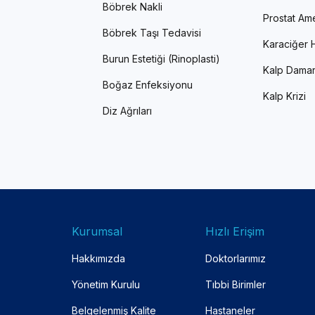
Böbrek Nakli
Prostat Ame
Böbrek Taşı Tedavisi
Karaciğer H
Burun Estetiği (Rinoplasti)
Kalp Damar
Boğaz Enfeksiyonu
Kalp Krizi
Diz Ağrıları
Kurumsal
Hızlı Erişim
Hakkımızda
Doktorlarımız
Yönetim Kurulu
Tıbbi Birimler
Belgelenmiş Kalite
Hastaneler