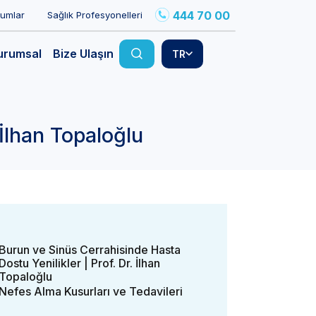
444 70 00
rumlar
Sağlık Profesyonelleri
urumsal
Bize Ulaşın
TR
 İlhan Topaloğlu
Burun ve Sinüs Cerrahisinde Hasta
Dostu Yenilikler | Prof. Dr. İlhan
Topaloğlu
Nefes Alma Kusurları ve Tedavileri