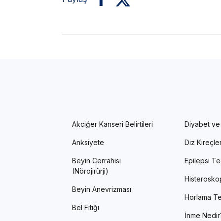
Akciğer Kanseri Belirtileri
Diyabet ve
Anksiyete
Diz Kireçl
Beyin Cerrahisi
Epilepsi Te
(Nörojirürji)
Histerosko
Beyin Anevrizması
Horlama Te
Bel Fıtığı
İnme Nedir