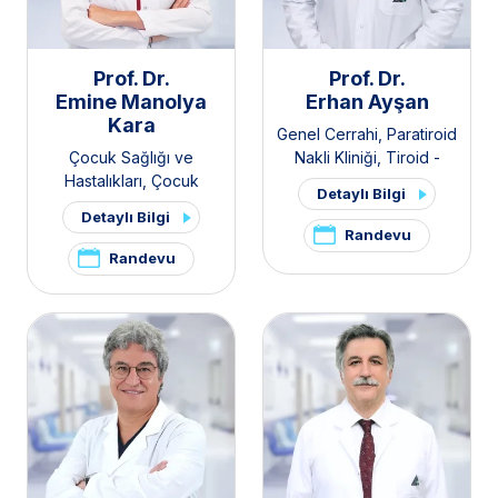
Prof. Dr.
Prof. Dr.
Emine Manolya
Erhan Ayşan
Kara
Genel Cerrahi
,
Paratiroid
Çocuk Sağlığı ve
Nakli Kliniği
,
Tiroid -
Hastalıkları
,
Çocuk
Paratiroid Hastalıkları ve
Detaylı Bilgi
Enfeksiyon Hastalıkları
Cerrahisi Kliniği
,
Endokrin
Detaylı Bilgi
Cerrahisi
Randevu
Randevu