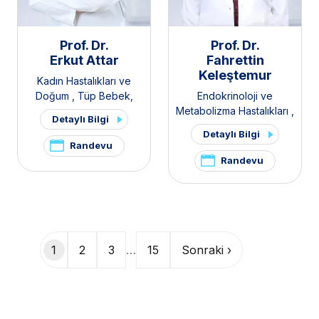
Prof. Dr.
Prof. Dr.
Erkut Attar
Fahrettin
Keleştemur
Kadın Hastalıkları ve
Doğum
,
Tüp Bebek
,
Endokrinoloji ve
Polikistik Over Sendromu /
Metabolizma Hastalıkları
,
Detaylı Bilgi
PKOS ve Hirsutizm Kliniği
,
İç Hastalıkları
,
Tiroid -
Detaylı Bilgi
Pelvik Ağrı ve
Paratiroid Hastalıkları ve
Randevu
Endometriozis Kliniği
Cerrahisi Kliniği
,
Hipofiz
Randevu
Kliniği
,
Polikistik Over
Sendromu / PKOS ve
Hirsutizm Kliniği
,
Hirsutizm
Kliniği
,
Pelvik Ağrı ve
Sayfalama
Endometriozis Kliniği
1
2
3
…
15
Sonraki ›