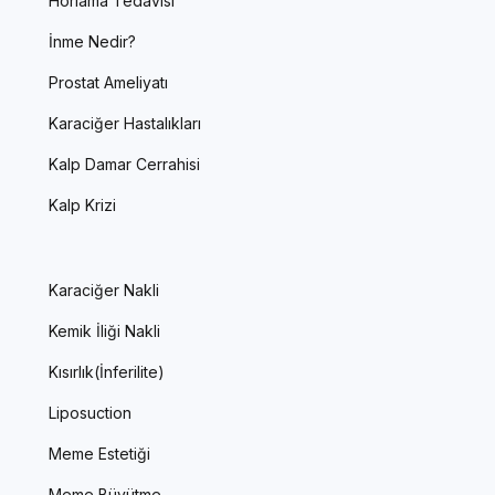
Horlama Tedavisi
İnme Nedir?
Prostat Ameliyatı
Karaciğer Hastalıkları
Kalp Damar Cerrahisi
Kalp Krizi
Karaciğer Nakli
Kemik İliği Nakli
Kısırlık(İnferilite)
Liposuction
Meme Estetiği
Meme Büyütme