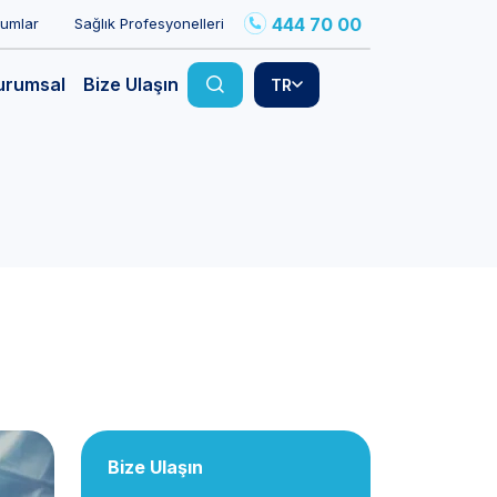
444 70 00
rumlar
Sağlık Profesyonelleri
urumsal
Bize Ulaşın
TR
Bize Ulaşın