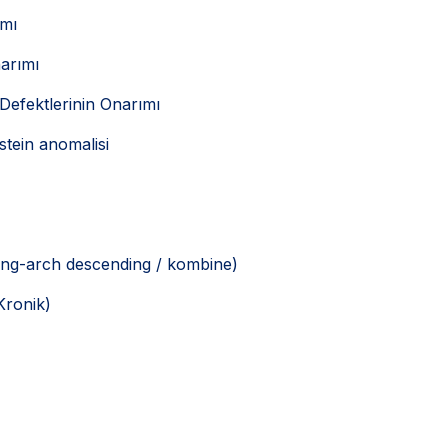
ımı
arımı
Defektlerinin Onarımı
ein anomalisi
ing-arch descending / kombine)
Kronik)