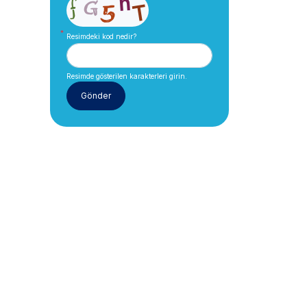
Resimdeki kod nedir?
Resimde gösterilen karakterleri girin.