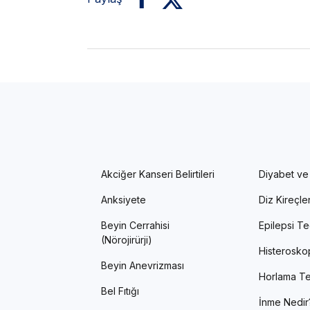
Akciğer Kanseri Belirtileri
Diyabet ve
Anksiyete
Diz Kireçl
Beyin Cerrahisi
Epilepsi Te
(Nörojirürji)
Histerosko
Beyin Anevrizması
Horlama Te
Bel Fıtığı
İnme Nedir