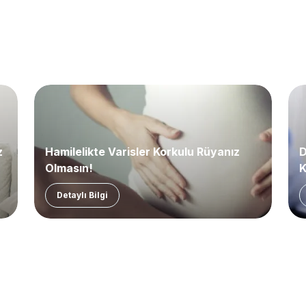
z
Hamilelikte Varisler Korkulu Rüyanız
D
Olmasın!
K
Detaylı Bilgi