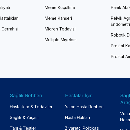
liyatı
Meme Küçültme
Panik Atak 
astalıkları
Meme Kanseri
Pelvik Ağr
Endometri
 Cerrahisi
Migren Tedavisi
Robotik Di
Multiple Miyelom
Prostat Ka
Prostat Am
Sağlık Rehberi
Hastalar İçin
Sağ
Araç
Hastalıklar & Tedaviler
Yatan Hasta Rehberi
Vücut
Sağlık & Yaşam
Hasta Hakları
Hesa
Tanı & Testler
Ziyaretçi Politikası