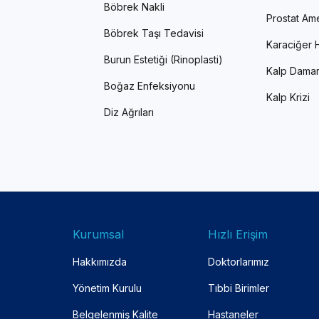
Böbrek Nakli
Prostat Ame
Böbrek Taşı Tedavisi
Karaciğer H
Burun Estetiği (Rinoplasti)
Kalp Damar
Boğaz Enfeksiyonu
Kalp Krizi
Diz Ağrıları
Kurumsal
Hızlı Erişim
Hakkımızda
Doktorlarımız
Yönetim Kurulu
Tıbbi Birimler
Belgelenmiş Kalite
Hastaneler