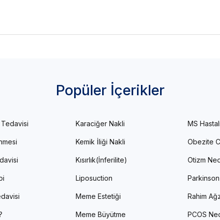
Popüler İçerikler
 Tedavisi
Karaciğer Nakli
MS Hastal
enmesi
Kemik İliği Nakli
Obezite C
davisi
Kısırlık(İnferilite)
Otizm Ned
pi
Liposuction
Parkinson
davisi
Meme Estetiği
Rahim Ağz
?
Meme Büyütme
PCOS Ned