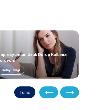
epresyondan Uzak Durup Kalbinizi
Lenfödem
oruyun!
Detaylı Bilgi
Detaylı Bil
Tümü