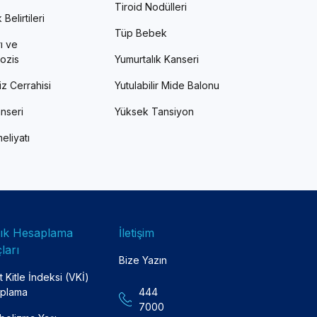
Tiroid Nodülleri
Belirtileri
Tüp Bebek
ı ve
ozis
Yumurtalık Kanseri
z Cerrahisi
Yutulabilir Mide Balonu
nseri
Yüksek Tansiyon
eliyatı
lık Hesaplama
İletişim
ları
Bize Yazın
 Kitle İndeksi (VKİ)
plama
444
7000