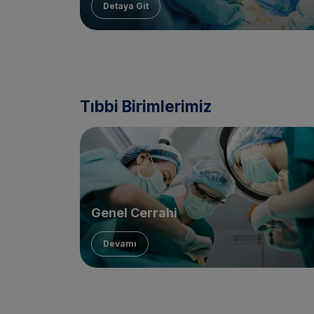
Detaya Git
..
Tıbbi Birimlerimiz
Genel Cerrahi
Devamı