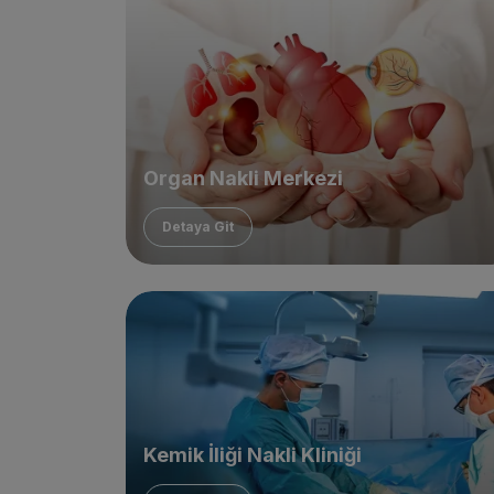
Organ Nakli Merkezi
Detaya Git
Kemik İliği Nakli Kliniği