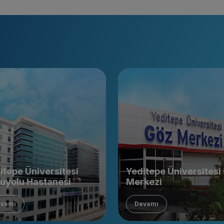
itepe Üniversitesi
Yeditepe Üniversitesi
uyolu Hastanesi
Merkezi
vamı
Devamı