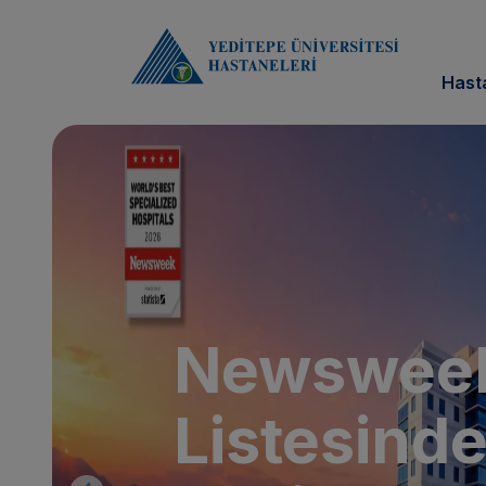
Hast
Newswee
Listesind