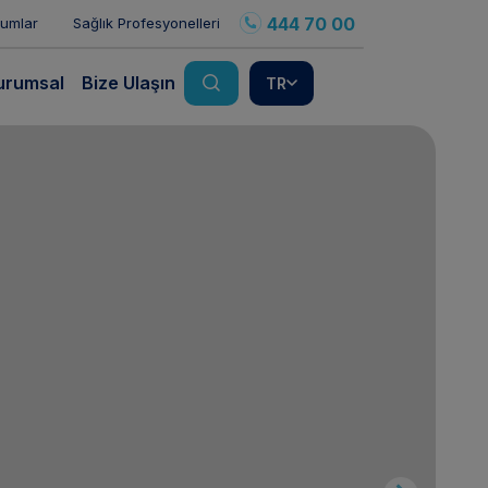
444 70 00
rumlar
Sağlık Profesyonelleri
urumsal
Bize Ulaşın
TR