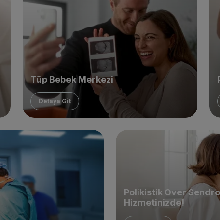
Tüp Bebek Merkezi
Detaya Git
Polikistik Over Sendro
Hizmetinizde!