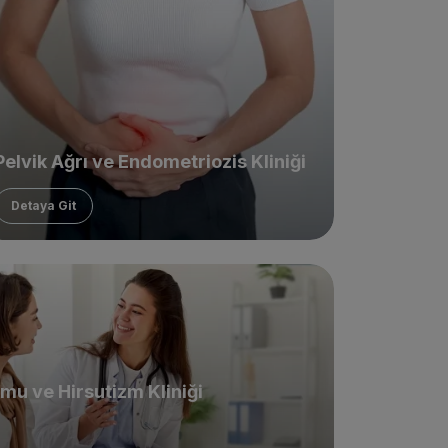
Pelvik Ağrı ve Endometriozis Kliniği
Detaya Git
mu ve Hirsutizm Kliniği