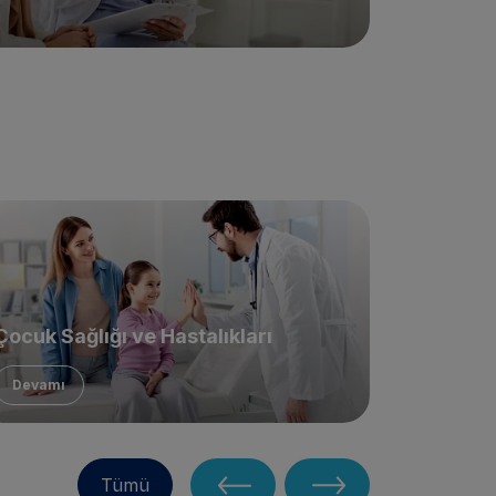
Çocuk Sağlığı ve Hastalıkları
Acil Tıp
Devamı
Devamı
Tümü