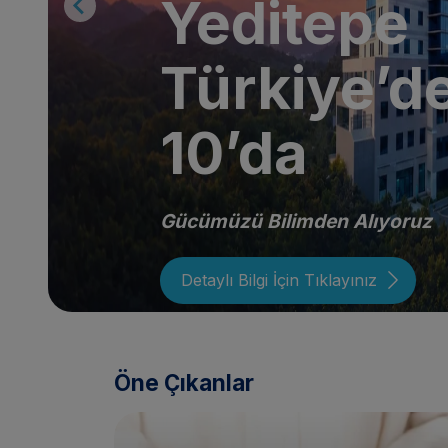
Yeditepe
Türkiye’de
10’da
Gücümüzü Bilimden Alıyoruz
Detaylı Bilgi İçin Tıklayınız
Öne Çıkanlar