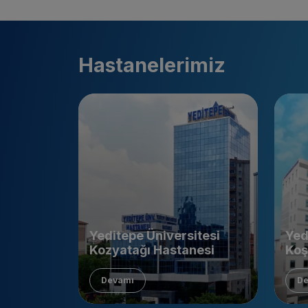
Hastanelerimiz
Yeditepe Üniversitesi
Yed
Kozyatağı Hastanesi
Koş
Devamı
De