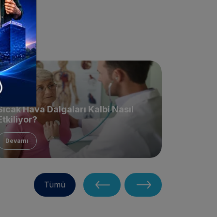
Sıcak Hava Dalgaları Kalbi Nasıl
Yumuşak
Etkiliyor?
Nelerdi
Devamı
Devamı
Tümü