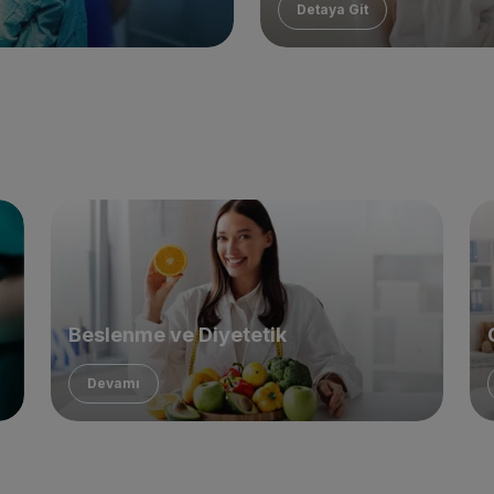
Detaya Git
Beslenme ve Diyetetik
Devamı