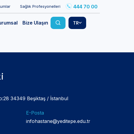
444 70 00
rumlar
Sağlık Profesyonelleri
urumsal
Bize Ulaşın
TR
i
:28 34349 Beşiktaş / İstanbul
E-Posta
infohastane@yeditepe.edu.tr