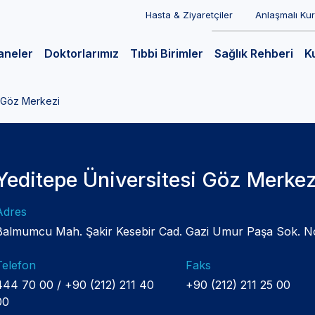
Hasta & Ziyaretçiler
Anlaşmalı Ku
aneler
Doktorlarımız
Tıbbi Birimler
Sağlık Rehberi
K
i Göz Merkezi
Yeditepe Üniversitesi Göz Merkez
Adres
Balmumcu Mah. Şakir Kesebir Cad. Gazi Umur Paşa Sok. No
Telefon
Faks
444 70 00 / +90 (212) 211 40
+90 (212) 211 25 00
00