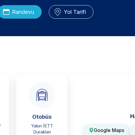
Randevu
Yol Tarifi
H
Otobüs
/
Yakın İETT
Google Maps
Durakları