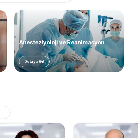
Anesteziyoloji ve Reanimasyon
Detaya Git