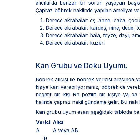
alıcılarda benzer bir sorun yaşayan başka 
Çapraz böbrek naklinde yapılan ameliyat ve
Derece akrabalar: eş, anne,
Derece akrabalar: kardeş, nine, dede, 
Derece akrabalar: hala, teyze, dayı, a
Derece akrabalar: kuzen
Kan Grubu ve Doku Uyumu
Böbrek alıcısı ile böbrek vericisi arasında
kişiye kan verebiliyorsanız, böbrek de vere
negatif bir kişi Rh pozitif bir kişiye ya
halinde çapraz nakil gündeme gelir. Bu nakil 
Kan grubu uyum esası aşağıdaki tabloda belir
Verici
Alıcı
A
A veya AB
B