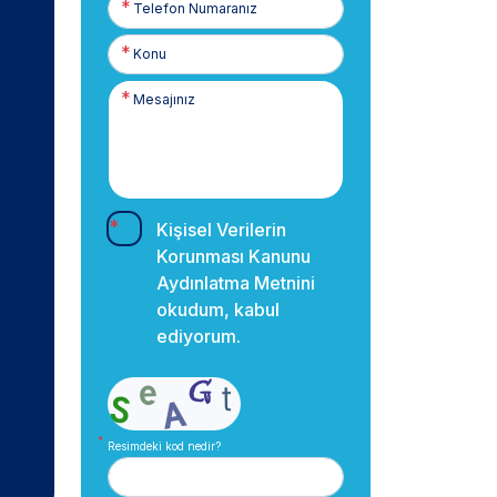
Numaranız
Kişisel Verilerin
Korunması Kanunu
Aydınlatma Metnini
okudum, kabul
ediyorum.
Resimdeki kod nedir?