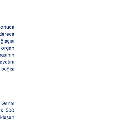
 konuda
 derece
ğışçısı
n organ
masının
yatını
bağışı
. Genel
şık 500
ekleşen