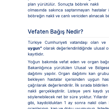
plan yürütülür. Sonuçta böbrek nakli
olmasında sakınca saptanmayan hastalar iç
böbreğin nakli ve canlı vericiden alınacak bö
Vefaten Bağış Nedir?
Türkiye Cumhuriyeti vatandaşı olan ve
uygun”
olarak değerlendirildiğinde ulusal o
kayıtlıdır.
Yoğun bakımda vefat eden ve organ bağışı
Bakanlığınca yürütülen Ulusal ve Bölgese
dağıtımı yapılır. Organ dağıtımı kan grub
bekleyen hastalar içerisinden uygun hast
çağrılarak değerlendirilir. İlk sırada bildi
nakli gerçekleştirilir. Listeye yeni kayd
söylenebilecek net bir süre yoktur. Yıllard
gibi, kaydolduktan 1 ay sonra nakil olan
oranlarının, kan ve doku uyumunun, listede 