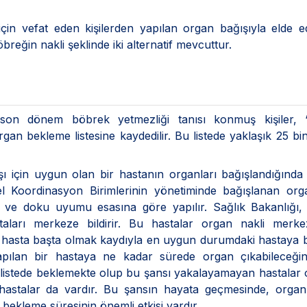
in vefat eden kişilerden yapılan organ bağışıyla elde e
breğin nakli şeklinde iki alternatif mevcuttur.
 son dönem böbrek yetmezliği tanısı konmuş kişiler,
rgan bekleme listesine kaydedilir. Bu listede yaklaşık 25 bi
 için uygun olan bir hastanın organları bağışlandığında
l Koordinasyon Birimlerinin yönetiminde bağışlanan orga
u ve doku uyumu esasına göre yapılır. Sağlık Bakanlığı, 
aları merkeze bildirir. Bu hastalar organ nakli merkez
rilen hasta başta olmak kaydıyla en uygun durumdaki hastaya
ı yapılan bir hastaya ne kadar sürede organ çıkabileceği
ır listede beklemekte olup bu şansı yakalayamayan hastalar
 hastalar da vardır. Bu şansın hayata geçmesinde, organ
bekleme süresinin önemli etkisi vardır.