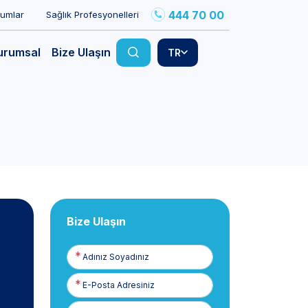
444 70 00
rumlar
Sağlık Profesyonelleri
urumsal
Bize Ulaşın
TR
Bize Ulaşın
Adınız
Soyadınız
E-
Posta
Telefon