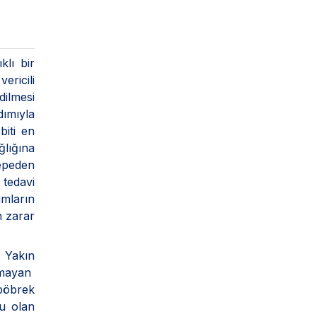
klı bir
ericili
dilmesi
dımıyla
biti en
ğlığına
tepeden
 tedavi
umların
n zarar
. Yakın
lmayan
 böbrek
ğu olan