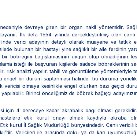
nedeniyle devreye giren bir organ nakli yöntemidir. Sağlı
yanır. İlk defa 1954 yılında gerçekleştirilmiş olan canlı v
linde verici adayının detaylı olarak muayene ve tetkik e
lede bulunan bir hastayı yine sağlıklı bir aile ferdinin yar
n bir böbreğini bağışlamasının uygun olup olmadığının tes
ama isteği ile başvuran kişilerde sadece böbreklerinin sa
r, risk analizi yapılır, tahlil ve görüntüleme yöntemleriyle 
da engel bir durum saptanması halinde, bu duruma yönelik
k vericisi olmaya kesinlikle engel olurken bazı geçici dur
 yapılabilir. Birinci önceliğimiz de böbrek bağışçı adayımızı
esi için 4. dereceye kadar akrabalık bağı olması gereklidir
hastalara etik kurul onayı almak kaydıyla akraba o
Etik kurul İl Sağlık Müdürlüğü bünyesindedir. Canlı vericili
akil”dir. Vericileri ile arasında doku ya da kan uyumsuzlu