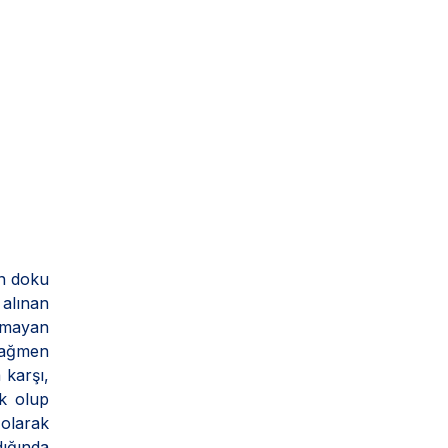
n doku
 alınan
olmayan
 rağmen
 karşı,
k olup
”
olarak
dığında