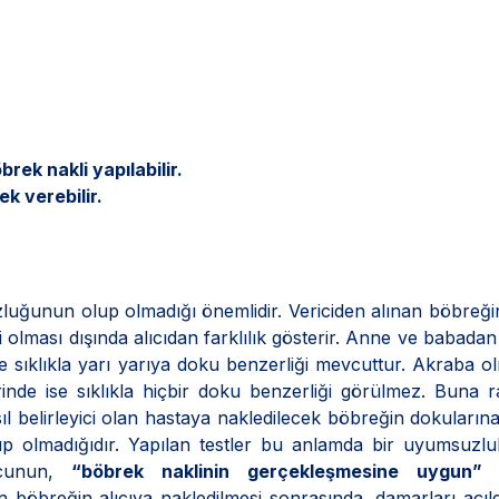
brek nakli yapılabilir.
ek verebilir.
unun olup olmadığı önemlidir. Vericiden alınan böbreği
ri olması dışında alıcıdan farklılık gösterir. Anne ve babadan
e sıklıkla yarı yarıya doku benzerliği mevcuttur. Akraba 
rinde ise sıklıkla hiçbir doku benzerliği görülmez. Buna
Asıl belirleyici olan hastaya nakledilecek böbreğin dokularına
p olmadığıdır. Yapılan testler bu anlamda bir uyumsuzlu
nucunun,
“böbrek naklinin gerçekleşmesine uygun
an böbreğin alıcıya nakledilmesi sonrasında, damarları açıl