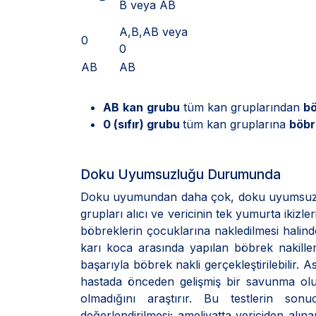
B veya AB
A,B,AB veya
0
0
AB
AB
AB
kan
grubu
tüm kan gruplarından
bö
0 (sıfır) grubu
tüm kan gruplarına
böbr
Doku Uyumsuzluğu Durumunda
Doku uyumundan daha çok, doku uyumsuzluğ
grupları alıcı ve vericinin tek yumurta ikizle
böbreklerin çocuklarına nakledilmesi halind
karı koca arasında yapılan böbrek nakille
başarıyla böbrek nakli gerçekleştirilebilir. 
hastada önceden gelişmiş bir savunma olu
olmadığını araştırır. Bu testlerin so
değerlendirilmesi; ameliyatta vericiden alın