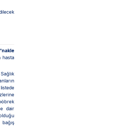
dilecek
“nakle
n hasta
 Sağlık
nların
listede
lerine
 böbrek
ne dair
 olduğu
 bağış