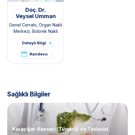
Doç. Dr.
Veysel Umman
Genel Cerrahi
,
Organ Nakli
Merkezi
,
Böbrek Nakli
Merkezi
,
Karaciğer Nakli
Detaylı Bilgi
Merkezi
Randevu
Sağlıklı Bilgiler
Karaciğer Kanseri (Tümörü) ve Tedavisi