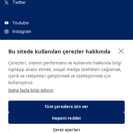
Twitter
Youtube
Instagram
Bu sitede kullanılan çerezler hakkında
Linkedin
Çerezleri, sitenin performans ve kullanımı hakkında bilgi
toplayıp analiz etmek, sosyal medya özellikleri sağlamak,
içerik ve reklamları geliştirmek ve özelleştirmek için
Sitede yer alan tüm içerikler yalnızca bilgilendirme amaçlıdır.
kullanıyoruz.
Sağlığınızla ilgili sorularınız için mutlaka doktoruza ya da bir sağlık
Daha fazla bilgi edinin
kuruluşuna başvurunuz.
Copyright © 2026. Yeditepe Üniversitesi Hastanesi. Tüm hakları
saklıdır.
Tüm çerezlere izin ver
Hepsini reddet
Gizlilik ve Çerez Politikası
KVKK Aydınlatma Metni
Çerez ayarları
E-Randevu
E-Sonuç