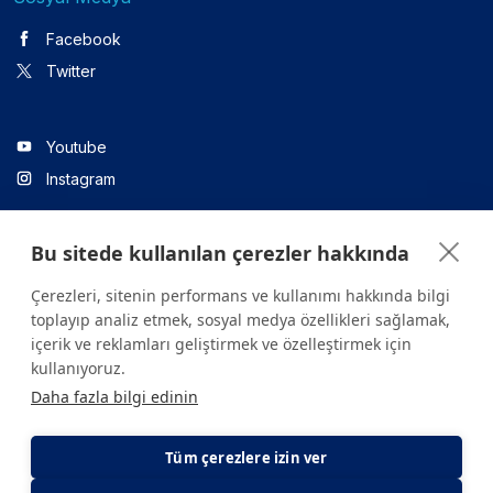
Facebook
Twitter
Youtube
Instagram
Bu sitede kullanılan çerezler hakkında
Linkedin
Çerezleri, sitenin performans ve kullanımı hakkında bilgi
toplayıp analiz etmek, sosyal medya özellikleri sağlamak,
içerik ve reklamları geliştirmek ve özelleştirmek için
Sitede yer alan tüm içerikler yalnızca bilgilendirme amaçlıdır.
kullanıyoruz.
Sağlığınızla ilgili sorularınız için mutlaka doktoruza ya da bir sağlık
Daha fazla bilgi edinin
kuruluşuna başvurunuz.
Copyright © 2026. Yeditepe Üniversitesi Hastanesi. Tüm hakları
saklıdır.
Tüm çerezlere izin ver