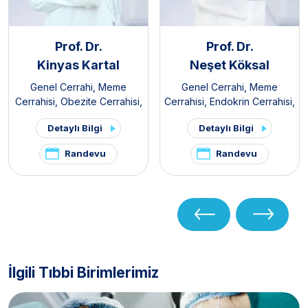
Prof. Dr.
Prof. Dr.
Kinyas Kartal
Neşet Köksal
Genel Cerrahi
,
Meme
Genel Cerrahi
,
Meme
Cerrahisi
,
Obezite Cerrahisi
,
Cerrahisi
,
Endokrin Cerrahisi
,
Endokrin Cerrahisi
,
Gastroenteroloji Cerrahisi
,
Detaylı Bilgi
Detaylı Bilgi
Gastroenteroloji Cerrahisi
Obezite Cerrahisi
Randevu
Randevu
İlgili Tıbbi Birimlerimiz