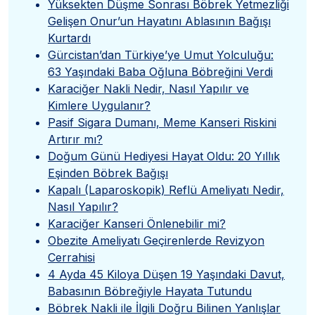
Yüksekten Düşme Sonrası Böbrek Yetmezliği
Gelişen Onur’un Hayatını Ablasının Bağışı
Kurtardı
Gürcistan’dan Türkiye’ye Umut Yolculuğu:
63 Yaşındaki Baba Oğluna Böbreğini Verdi
Karaciğer Nakli Nedir, Nasıl Yapılır ve
Kimlere Uygulanır?
Pasif Sigara Dumanı, Meme Kanseri Riskini
Artırır mı?
Doğum Günü Hediyesi Hayat Oldu: 20 Yıllık
Eşinden Böbrek Bağışı
Kapalı (Laparoskopik) Reflü Ameliyatı Nedir,
Nasıl Yapılır?
Karaciğer Kanseri Önlenebilir mi?
Obezite Ameliyatı Geçirenlerde Revizyon
Cerrahisi
4 Ayda 45 Kiloya Düşen 19 Yaşındaki Davut,
Babasının Böbreğiyle Hayata Tutundu
Böbrek Nakli ile İlgili Doğru Bilinen Yanlışlar