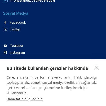
infohastane@yeditepe.edu.tr
Sosyal Medya
Facebook
Twitter
Youtube
Instagram
Bu sitede kullanılan çerezler hakkında
Linkedin
Çerezleri, sitenin performans ve kullanımı hakkında bilgi
toplayıp analiz etmek, sosyal medya özellikleri sağlamak,
içerik ve reklamları geliştirmek ve özelleştirmek için
Sitede yer alan tüm içerikler yalnızca bilgilendirme amaçlıdır.
kullanıyoruz.
Sağlığınızla ilgili sorularınız için mutlaka doktoruza ya da bir sağlık
Daha fazla bilgi edinin
kuruluşuna başvurunuz.
Copyright © 2026. Yeditepe Üniversitesi Hastanesi. Tüm hakları