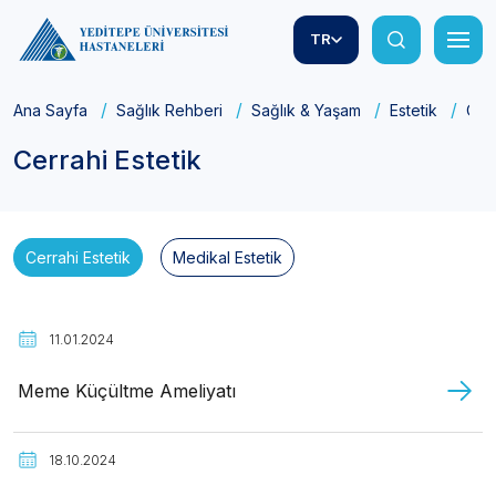
TR
Ana Sayfa
Sağlık Rehberi
Sağlık & Yaşam
Estetik
Cerr
Cerrahi Estetik
Cerrahi Estetik
Medikal Estetik
11.01.2024
Meme Küçültme Ameliyatı
18.10.2024