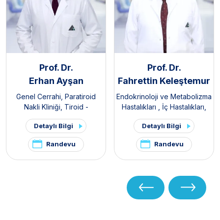
Prof. Dr.
Prof. Dr.
Erhan Ayşan
Fahrettin Keleştemur
Genel Cerrahi
,
Paratiroid
Endokrinoloji ve Metabolizma
Nakli Kliniği
,
Tiroid -
Hastalıkları
,
İç Hastalıkları
,
Paratiroid Hastalıkları ve
Tiroid - Paratiroid Hastalıkları
Detaylı Bilgi
Detaylı Bilgi
Cerrahisi Kliniği
,
Endokrin
ve Cerrahisi Kliniği
,
Hipofiz
Cerrahisi
Kliniği
,
Polikistik Over
Randevu
Randevu
Sendromu / PKOS ve
Hirsutizm Kliniği
,
Hirsutizm
Kliniği
,
Pelvik Ağrı ve
Endometriozis Kliniği