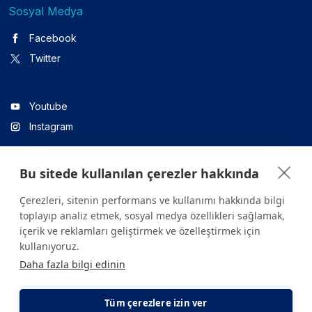
Sosyal Medya
Facebook
Twitter
Youtube
Instagram
Bu sitede kullanılan çerezler hakkında
Linkedin
Çerezleri, sitenin performans ve kullanımı hakkında bilgi
toplayıp analiz etmek, sosyal medya özellikleri sağlamak,
içerik ve reklamları geliştirmek ve özelleştirmek için
Sitede yer alan tüm içerikler yalnızca bilgilendirme amaçlıdır.
kullanıyoruz.
Sağlığınızla ilgili sorularınız için mutlaka doktoruza ya da bir sağlık
Daha fazla bilgi edinin
kuruluşuna başvurunuz.
Copyright © 2026. Yeditepe Üniversitesi Hastanesi. Tüm hakları
saklıdır.
Tüm çerezlere izin ver