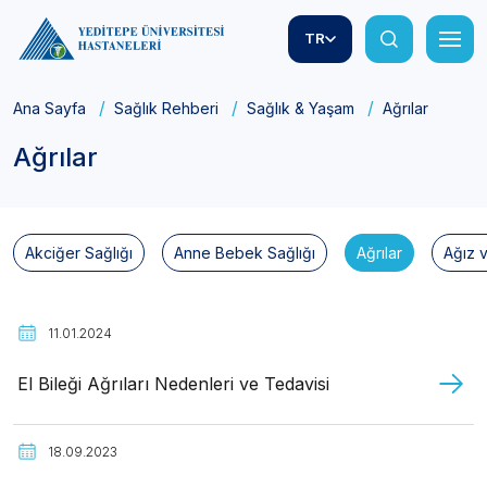
TR
Ana Sayfa
Sağlık Rehberi
Sağlık & Yaşam
Ağrılar
Ağrılar
Akciğer Sağlığı
Anne Bebek Sağlığı
Ağrılar
Ağız v
11.01.2024
El Bileği Ağrıları Nedenleri ve Tedavisi
18.09.2023