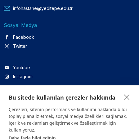
infohastane@yeditepe.edu.tr
Sosyal Medya
Facebook
Twitter
Youtube
Instagram
Bu sitede kullanılan çerezler hakkında
Linkedin
Çerezleri, sitenin performans ve kullanımı hakkında bilgi
toplayıp analiz etmek, sosyal medya özellikleri sağlamak,
içerik ve reklamları geliştirmek ve özelleştirmek için
Sitede yer alan tüm içerikler yalnızca bilgilendirme amaçlıdır.
kullanıyoruz.
Sağlığınızla ilgili sorularınız için mutlaka doktoruza ya da bir sağlık
Daha fazla bilgi edinin