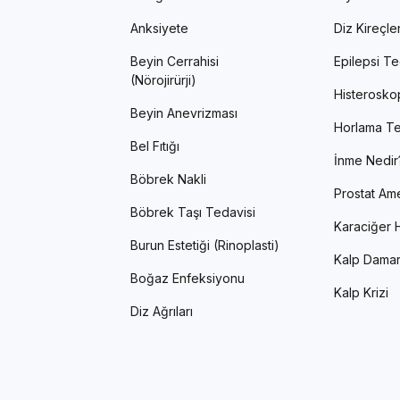
Anksiyete
Diz Kireçl
Beyin Cerrahisi
Epilepsi Te
(Nörojirürji)
Histerosko
Beyin Anevrizması
Horlama Te
Bel Fıtığı
İnme Nedir
Böbrek Nakli
Prostat Ame
Böbrek Taşı Tedavisi
Karaciğer H
Burun Estetiği (Rinoplasti)
Kalp Damar
Boğaz Enfeksiyonu
Kalp Krizi
Diz Ağrıları