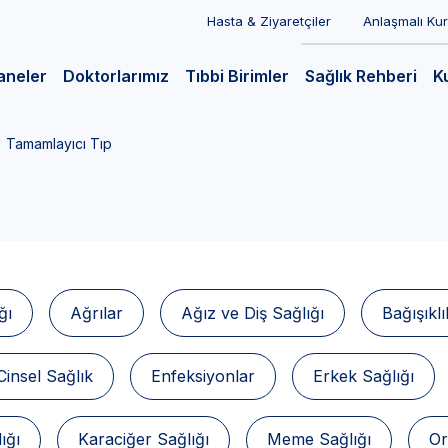
Hasta & Ziyaretçiler
Anlaşmalı Ku
aneler
Doktorlarımız
Tıbbi Birimler
Sağlık Rehberi
K
Tamamlayıcı Tıp
ğı
Ağrılar
Ağız ve Diş Sağlığı
Bağışıklı
Cinsel Sağlık
Enfeksiyonlar
Erkek Sağlığı
ığı
Karaciğer Sağlığı
Meme Sağlığı
Or