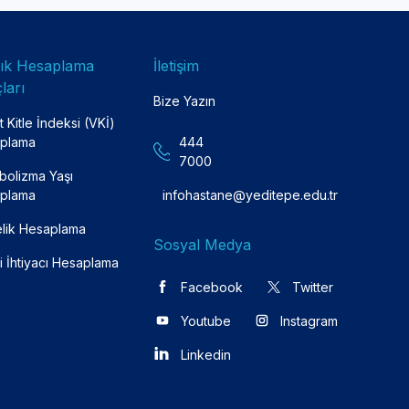
lık Hesaplama
İletişim
ları
Bize Yazın
 Kitle İndeksi (VKİ)
plama
444
7000
bolizma Yaşı
plama
infohastane@yeditepe.edu.tr
lik Hesaplama
Sosyal Medya
i İhtiyacı Hesaplama
Facebook
Twitter
Youtube
Instagram
Linkedin