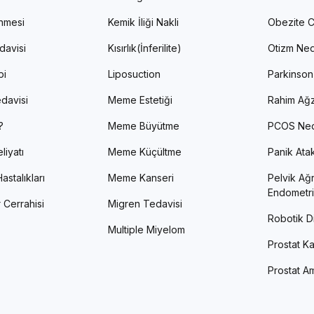
enmesi
Kemik İliği Nakli
Obezite C
davisi
Kısırlık(İnferilite)
Otizm Ned
pi
Liposuction
Parkinson
davisi
Meme Estetiği
Rahim Ağz
?
Meme Büyütme
PCOS Ned
liyatı
Meme Küçültme
Panik Atak 
astalıkları
Meme Kanseri
Pelvik Ağr
Endometri
 Cerrahisi
Migren Tedavisi
Robotik Di
Multiple Miyelom
Prostat Ka
Prostat Am