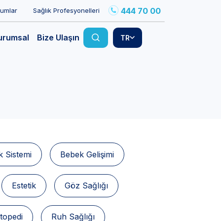
444 70 00
rumlar
Sağlık Profesyonelleri
urumsal
Bize Ulaşın
TR
k Sistemi
Bebek Gelişimi
Estetik
Göz Sağlığı
topedi
Ruh Sağlığı