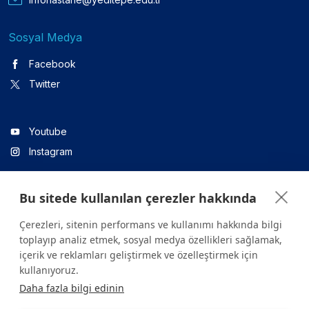
Sosyal Medya
Facebook
Twitter
Youtube
Instagram
Bu sitede kullanılan çerezler hakkında
Linkedin
Çerezleri, sitenin performans ve kullanımı hakkında bilgi
toplayıp analiz etmek, sosyal medya özellikleri sağlamak,
içerik ve reklamları geliştirmek ve özelleştirmek için
Sitede yer alan tüm içerikler yalnızca bilgilendirme amaçlıdır.
kullanıyoruz.
Sağlığınızla ilgili sorularınız için mutlaka doktoruza ya da bir sağlık
Daha fazla bilgi edinin
kuruluşuna başvurunuz.
Copyright © 2026. Yeditepe Üniversitesi Hastanesi. Tüm hakları