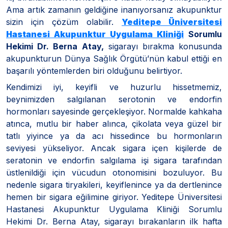
Ama artık zamanın geldiğine inanıyorsanız akupunktur
sizin için çözüm olabilir.
Yeditepe Üniversitesi
Hastanesi Akupunktur Uygulama Kliniği
Sorumlu
Hekimi Dr. Berna Atay,
sigarayı bırakma konusunda
akupunkturun Dünya Sağlık Örgütü’nün kabul ettiği en
başarılı yöntemlerden biri olduğunu belirtiyor.
Kendimizi iyi, keyifli ve huzurlu hissetmemiz,
beynimizden salgılanan serotonin ve endorfin
hormonları sayesinde gerçekleşiyor. Normalde kahkaha
atınca, mutlu bir haber alınca, çikolata veya güzel bir
tatlı yiyince ya da acı hissedince bu hormonların
seviyesi yükseliyor. Ancak sigara içen kişilerde de
seratonin ve endorfin salgılama işi sigara tarafından
üstlenildiği için vücudun otonomisini bozuluyor. Bu
nedenle sigara tiryakileri, keyiflenince ya da dertlenince
hemen bir sigara eğilimine giriyor. Yeditepe Üniversitesi
Hastanesi Akupunktur Uygulama Kliniği Sorumlu
Hekimi Dr. Berna Atay, sigarayı bırakanların ilk hafta