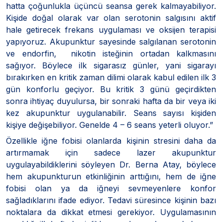
hatta çoğunlukla üçüncü seansa gerek kalmayabiliyor.
Kişide doğal olarak var olan serotonin salgısını aktif
hale getirecek frekans uygulaması ve oksijen terapisi
yapıyoruz. Akupunktur sayesinde salgılanan serotonin
ve endorfin, nikotin isteğinin ortadan kalkmasını
sağıyor. Böylece ilk sigarasız günler, yani sigarayı
bırakırken en kritik zaman dilimi olarak kabul edilen ilk 3
gün konforlu geçiyor. Bu kritik 3 günü geçirdikten
sonra ihtiyaç duyulursa, bir sonraki hafta da bir veya iki
kez akupunktur uygulanabilir. Seans sayısı kişiden
kişiye değişebiliyor. Genelde 4 – 6 seans yeterli oluyor.”
Özellikle iğne fobisi olanlarda kişinin stresini daha da
artırmamak için sadece lazer akupunktur
uygulayabildiklerini söyleyen Dr. Berna Atay, böylece
hem akupunkturun etkinliğinin arttığını, hem de iğne
fobisi olan ya da iğneyi sevmeyenlere konfor
sağladıklarını ifade ediyor. Tedavi süresince kişinin bazı
noktalara da dikkat etmesi gerekiyor. Uygulamasının