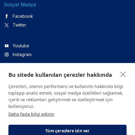
Sosyal Medya
Facebook
Twitter
Youtube
Instagram
Bu sitede kullanılan çerezler hakkında
Linkedin
Çerezleri, sitenin performans ve kullanımı hakkında bilgi
toplayıp analiz etmek, sosyal medya özellikleri sağlamak,
içerik ve reklamları geliştirmek ve özelleştirmek için
Sitede yer alan tüm içerikler yalnızca bilgilendirme amaçlıdır.
kullanıyoruz.
Sağlığınızla ilgili sorularınız için mutlaka doktoruza ya da bir sağlık
Daha fazla bilgi edinin
kuruluşuna başvurunuz.
Copyright © 2026. Yeditepe Üniversitesi Hastanesi. Tüm hakları
saklıdır.
Tüm çerezlere izin ver