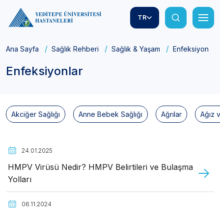
TR
Ana Sayfa
Sağlık Rehberi
Sağlık & Yaşam
Enfeksiyonlar
Enfeksiyonlar
Akciğer Sağlığı
Anne Bebek Sağlığı
Ağrılar
Ağız v
24.01.2025
HMPV Virüsü Nedir? HMPV Belirtileri ve Bulaşma
Yolları
06.11.2024