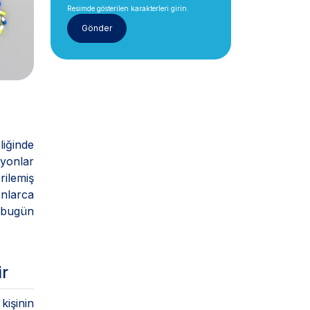
Resimde gösterilen karakterleri girin.
liğinde
iyonlar
rilemiş
onlarca
, bugün
ir
kişinin