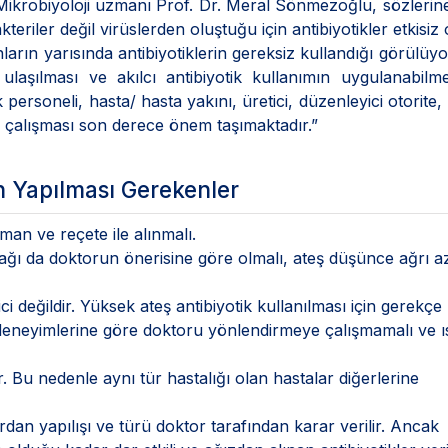
 Mikrobiyoloji uzmanı Prof. Dr. Meral Sönmezoğlu, sözlerin
eriler değil virüslerden oluştuğu için antibiyotikler etkisiz 
ların yarısında antibiyotiklerin gereksiz kullandığı görülüy
aşılması ve akılcı antibiyotik kullanımın uygulanabilme
k personeli, hasta/ hasta yakını, üretici, düzenleyici otorite
nde çalışması son derece önem taşımaktadır.”
in Yapılması Gerekenler
man ve reçete ile alınmalı.
cağı da doktorun önerisine göre olmalı, ateş düşünce ağrı a
i değildir. Yüksek ateş antibiyotik kullanılması için gerekçe
i deneyimlerine göre doktoru yönlendirmeye çalışmamalı ve ı
lir. Bu nedenle aynı tür hastalığı olan hastalar diğerlerine
rdan yapılışı ve türü doktor tarafından karar verilir. Ancak