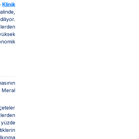
e
Klinik
alinde,
iliyor.
elerden
yüksek
konomik
masının
 Meral
eteler
klerden
n yüzde
iklerin
alkınma