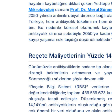
hayatını kaybettiğine dikkat çeken Yeditepe
Mikrobiyoloji
uzmanı
Prof. Dr. Meral Sön
2050 yılında antimikrobiyal dirence bağlı ola
Türkiye, hem antibiyotik tüketiminin hem d
biri. Bu nedenle küresel ekonomik kayıp 
antibiyotik direnci sebebiyle 2050’ye kadar
kayıp yaşama riski taşıdığı düşünülmektedir
Reçete Maliyetlerinin Yüzde 14
Günümüzde antibiyotiklerin sadece tıp alanı
dirençli bakterilerin artmasına ve ya
Sönmezoğlu sözlerine şöyle devam etti:
“Reçete Bilgi Sistemi (RBS)” verilerin
değerlendirildiğinde; toplam 439.539.673 kut
oluştuğu tespit edilmiştir. Düzenlenmiş re
14,14’ünü antibiyotiklerin oluşturduğu görü
çok önemli bir yeri olduğunu ve akılcı antibi