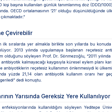
 kişi başına kullanılan günlük tanımlanmış doz (DDD/1000)
umunda. OECD ortalamasının ‘21’ olduğu düşünüldüğünde ül
 çıkmaktadır.”
e Çevirebilir
n ilk sıralarda yer almakla birlikte son yıllarda bu konuda
üyor. 2013 yılında uygulamaya başlanan reçetesiz antib
dım olduğunu söyleyen Prof. Dr. Sönmezoğlu, “2011 yılınd
 antibiyotik kalmayacağı kaygısıyla küresel eylem planı kara
de anbiyotiklerin reçetesiz kullanımın önlenmesiydi ki ülkem
nda yüzde 21,14 olan antibiyotik kullanım oranı her geç
geriledi” dedi konuştu.
ının Yarısında Gereksiz Yere Kullanılıyor
enfeksiyonlarında kullanıldığını söyleyen Yeditepe Ünive