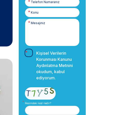
Numaranız
Kişisel Verilerin
Korunması Kanunu
Aydınlatma Metnini
okudum, kabul
ediyorum.
Resimdeki kod nedir?