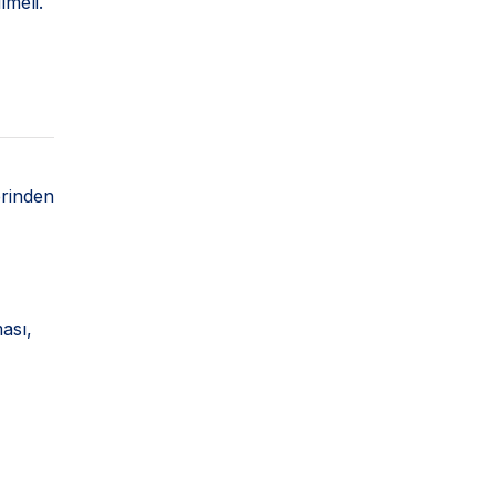
lmeli.
erinden
ası,