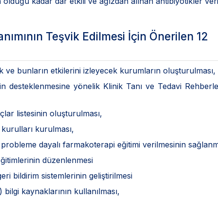
uğu kadar dar etkili ve ağızdan alınan antibiyotikler veri
anımının Teşvik Edilmesi İçin Önerilen 12
ek ve bunların etkilerini izleyecek kurumların oluşturulması,
in desteklenmesine yönelik Klinik Tanı ve Tedavi Rehberl
çlar listesinin oluşturulması,
 kurulları kurulması,
robleme dayalı farmakoterapi eğitimi verilmesinin sağlanm
 eğitimlerinin düzenlenmesi
 bildirim sistemlerinin geliştirilmesi
 bilgi kaynaklarının kullanılması,