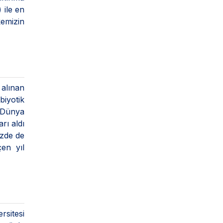
 ile en
kemizin
 alınan
iyotik
a Dünya
rı aldı
izde de
en yıl
rsitesi