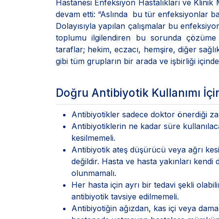
Hastanesi Enfeksiyon Hastalıkları ve Klinik
devam etti: “Aslında bu tür enfeksiyonlar bakt
Dolayısıyla yapılan çalışmalar bu enfeksiyon
toplumu ilgilendiren bu sorunda çözüme ul
taraflar; hekim, eczacı, hemşire, diğer sağlı
gibi tüm grupların bir arada ve işbirliği içi
Doğru Antibiyotik Kullanımı İç
Antibiyotikler sadece doktor önerdiği za
Antibiyotiklerin ne kadar süre kullanıla
kesilmemeli.
Antibiyotik ateş düşürücü veya ağrı kesic
değildir. Hasta ve hasta yakınları kend
olunmamalı.
Her hasta için ayrı bir tedavi şekli olabi
antibiyotik tavsiye edilmemeli.
Antibiyotiğin ağızdan, kas içi veya dama