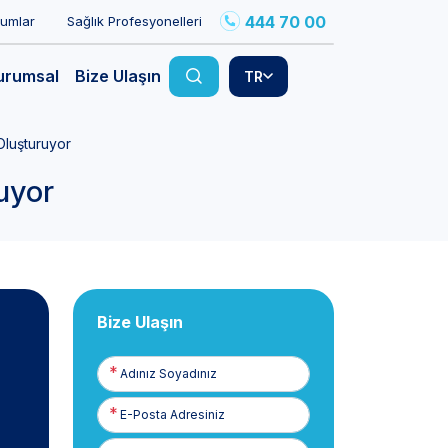
444 70 00
rumlar
Sağlık Profesyonelleri
urumsal
Bize Ulaşın
TR
Oluşturuyor
uyor
Bize Ulaşın
Adınız
Soyadınız
E-
Posta
Telefon