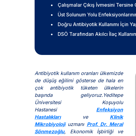
Çalışmalar Çıkış İvmesini Tersine 
Üst Solunum Yolu Enfeksiyonlarının
Doğru Antibiyotik Kullanımı İçin Y
DSÖ Tarafından Akılcı İlaç Kullan
Antibiyotik kullanım oranları ülkemizde
de düşüş eğilimi gösterse de hala en
çok antibiyotik tüketen ülkelerin
başında geliyoruz.Yeditepe
Üniversitesi Koşuyolu
Hastanesi
Enfeksiyon
Hastalıkları
ve
Klinik
Mikrobiyoloji
uzmanı
Prof. Dr. Meral
Sönmezoğlu
,
Ekonomik İşbirliği ve