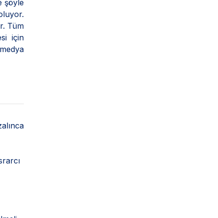
e şöyle
oluyor.
or. Tüm
si için
, medya
zalınca
srarcı