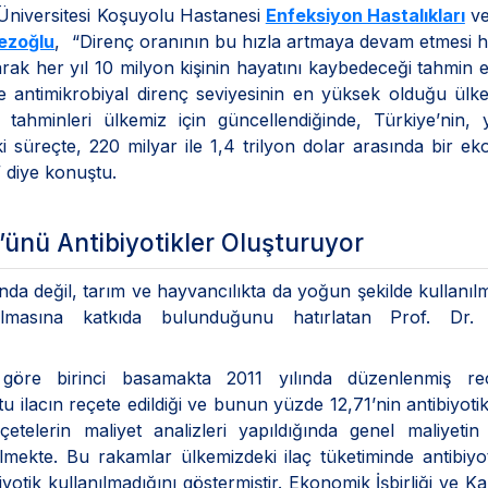
 Üniversitesi Koşuyolu Hastanesi
Enfeksiyon Hastalıkları
v
mezoğlu
, “Direnç oranının bu hızla artmaya devam etmesi h
rak her yıl 10 milyon kişinin hayatını kaybedeceği tahmin ed
e antimikrobiyal direnç seviyesinin en yüksek olduğu ülk
tahminleri ülkemiz için güncellendiğinde, Türkiye’nin, 
ki süreçte, 220 milyar ile 1,4 trilyon dolar arasında bir e
” diye konuştu.
’ünü Antibiyotikler Oluşturuyor
nda değil, tarım ve hayvancılıkta da yoğun şekilde kullanıl
yılmasına katkıda bulunduğunu hatırlatan Prof. Dr.
e göre birinci basamakta 2011 yılında düzenlenmiş reç
u ilacın reçete edildiği ve bunun yüzde 12,71’nin antibiyoti
çetelerin maliyet analizleri yapıldığında genel maliyeti
lmekte. Bu rakamlar ülkemizdeki ilaç tüketiminde antibiyot
yotik kullanılmadığını göstermiştir. Ekonomik İşbirliği ve K