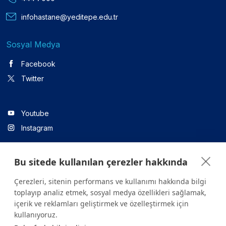
infohastane@yeditepe.edu.tr
Sosyal Medya
Facebook
Twitter
Youtube
Instagram
Bu sitede kullanılan çerezler hakkında
Linkedin
Çerezleri, sitenin performans ve kullanımı hakkında bilgi
toplayıp analiz etmek, sosyal medya özellikleri sağlamak,
içerik ve reklamları geliştirmek ve özelleştirmek için
Sitede yer alan tüm içerikler yalnızca bilgilendirme amaçlıdır.
kullanıyoruz.
Sağlığınızla ilgili sorularınız için mutlaka doktoruza ya da bir sağlık