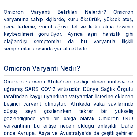
Omicron Varyantı Belirtileri Nelerdir? Omicron
varyantına sahip kişilerde; kuru öksürük, yüksek ateş,
gece terleme, vücut ağrısı, tat ve koku alma hissinin
kaybedilmesi görülüyor. Ayrıca aşırı halsizlik gibi
olağandışı semptomlar da bu varyantla ilişkili
semptomlar arasında yer almaktadır.
Omicron Varyantı Nedir?
Omicron varyantı Afrika'dan geldiği bilinen mutasyona
uğramış SARS COV-2 virüsüdür. Dünya Sağlık Örgütü
tarafından kaygı uyandıran varyantlar listesine eklenen
beşinci varyant olmuştur. Afrikada vaka sayılarında
düşüş seyri gözlenirken tekrar bir yükseliş
gözlendiğinde yeni bir dalga olarak Omicron (Nu)
varyantının bu artışa neden olduğu anlaşıldı. Daha
önce Avrupa, Asya ve Avustralya'da da çeşitli şehirler