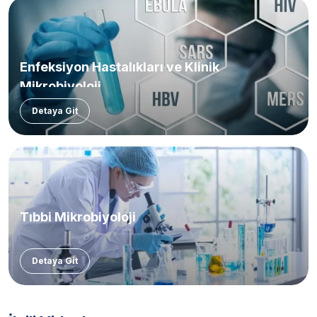
Enfeksiyon Hastalıkları ve Klinik
Mikrobiyoloji
Detaya Git
Tıbbi Mikrobiyoloji
Detaya Git