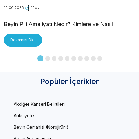
19.06.2026
10dk.
Beyin Pili Ameliyatı Nedir? Kimlere ve Nasıl
Uygulanır?
Devamını Oku
Popüler İçerikler
Akciğer Kanseri Belirtileri
Anksiyete
Beyin Cerrahisi (Nörojirürji)
Beyin Anevrizması