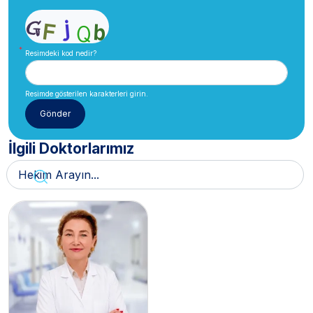
Resimdeki kod nedir?
Resimde gösterilen karakterleri girin.
İlgili Doktorlarımız