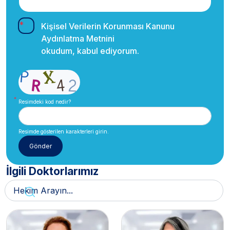
Kişisel Verilerin Korunması Kanunu
Aydınlatma Metnini
okudum, kabul ediyorum.
Resimdeki kod nedir?
Resimde gösterilen karakterleri girin.
İlgili Doktorlarımız