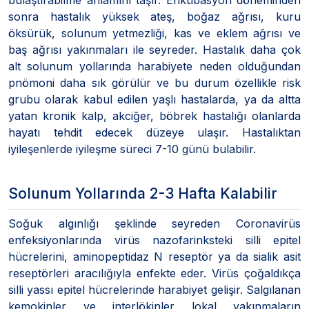
sonra hastalık yüksek ateş, boğaz ağrısı, kuru
öksürük, solunum yetmezliği, kas ve eklem ağrısı ve
baş ağrısı yakınmaları ile seyreder. Hastalık daha çok
alt solunum yollarında harabiyete neden olduğundan
pnömoni daha sık görülür ve bu durum özellikle risk
grubu olarak kabul edilen yaşlı hastalarda, ya da altta
yatan kronik kalp, akciğer, böbrek hastalığı olanlarda
hayatı tehdit edecek düzeye ulaşır. Hastalıktan
iyileşenlerde iyileşme süreci 7-10 günü bulabilir.
Solunum Yollarında 2-3 Hafta Kalabilir
Soğuk algınlığı şeklinde seyreden Coronavirüs
enfeksiyonlarında virüs nazofarinksteki silli epitel
hücrelerini, aminopeptidaz N reseptör ya da sialik asit
reseptörleri aracılığıyla enfekte eder. Virüs çoğaldıkça
silli yassı epitel hücrelerinde harabiyet gelişir. Salgılanan
kemokinler ve interlökinler lokal yakınmaların