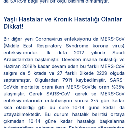
da SARS’a bağlı yeni bir olgu bildirimi olmamıştır.
Yaşlı Hastalar ve Kronik Hastalığı Olanlar
Dikkat!
Bir diğer yeni Coronavirüs enfeksiyonu da MERS-CoV
(Middle East Respiratory Syndrome korona virus)
enfeksiyonudur. İlk defa 2012 yılında Suudi
Arabistan’dan başlamıştır. Deveden insana bulaştığı ve
Haziran 2018’e kadar devam eden bu farklı MERS-CoV
salgını da 5 kıtada ve 27 farklı ülkede 2229 olguda
saptanmıştır. Olgulardan 791’i kaybedilmiştir. SARS-
CoV’de mortalite oranı iken MERS-CoV’de oran %35’e
ulaşmıştır. Gerek SARS-CoV, gerek se MERS-CoV
enfeksiyonlarında enkübasyon süresi 3-5 gün kadar
kısa olabildiği gibi bu süre 10-14 güne kadar da
uzayabilmektedir. Bu durum hastalık belirtisi ortaya
çıkmadan 10-14 güne kadar hastalığı başkalarına
bulaştırabilme anlamını taşır. Enkübasyon döneminden