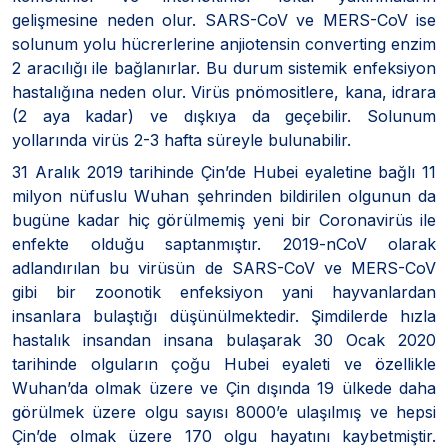
gelişmesine neden olur. SARS-CoV ve MERS-CoV ise
solunum yolu hücrerlerine anjiotensin converting enzim
2 aracılığı ile bağlanırlar. Bu durum sistemik enfeksiyon
hastalığına neden olur. Virüs pnömositlere, kana, idrara
(2 aya kadar) ve dışkıya da geçebilir. Solunum
yollarında virüs 2-3 hafta süreyle bulunabilir.
31 Aralık 2019 tarihinde Çin’de Hubei eyaletine bağlı 11
milyon nüfuslu Wuhan şehrinden bildirilen olgunun da
bugüne kadar hiç görülmemiş yeni bir Coronavirüs ile
enfekte olduğu saptanmıştır. 2019-nCoV olarak
adlandırılan bu virüsün de SARS-CoV ve MERS-CoV
gibi bir zoonotik enfeksiyon yani hayvanlardan
insanlara bulaştığı düşünülmektedir. Şimdilerde hızla
hastalık insandan insana bulaşarak 30 Ocak 2020
tarihinde olguların çoğu Hubei eyaleti ve özellikle
Wuhan’da olmak üzere ve Çin dışında 19 ülkede daha
görülmek üzere olgu sayısı 8000’e ulaşılmış ve hepsi
Çin’de olmak üzere 170 olgu hayatını kaybetmiştir.