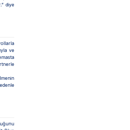
.” diye
llarla
uyla ve
temasta
rtnerle
ilmenin
nedenle
duğunu