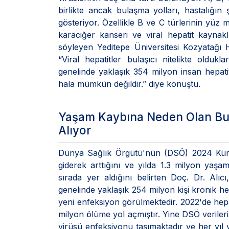
birlikte ancak bulaşma yolları, hastalığın 
gösteriyor. Özellikle B ve C türlerinin yüz 
karaciğer kanseri ve viral hepatit kaynak
söyleyen Yeditepe Üniversitesi Kozyatağı 
“Viral hepatitler bulaşıcı nitelikte olduk
genelinde yaklaşık 354 milyon insan hepati
hala mümkün değildir.” diye konuştu.
Yaşam Kaybına Neden Olan Bulaş
Alıyor
Dünya Sağlık Örgütü'nün (DSÖ) 2024 Küres
giderek arttığını ve yılda 1.3 milyon yaşam
sırada yer aldığını belirten Doç. Dr. Alıcı
genelinde yaklaşık 254 milyon kişi kronik he
yeni enfeksiyon görülmektedir. 2022'de hepa
milyon ölüme yol açmıştır. Yine DSÖ veriler
virüsü enfeksiyonu taşımaktadır ve her yıl 