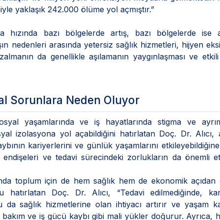
iyle yaklaşık 242.000 ölüme yol açmıştır.”
a hızında bazı bölgelerde artış, bazı bölgelerde ise 
ın nedenleri arasında yetersiz sağlık hizmetleri, hijyen eksik
azalmanın da genellikle aşılamanın yaygınlaşması ve etkili
l Sorunlara Neden Oluyor
e sosyal yaşamlarında ve iş hayatlarında stigma ve ayrım
al izolasyona yol açabildiğini hatırlatan Doç. Dr. Alıcı, 
ybının kariyerlerini ve günlük yaşamlarını etkileyebildiğine
 endişeleri ve tedavi sürecindeki zorlukların da önemli e
anında toplum için de hem sağlık hem de ekonomik açıdan
u hatırlatan Doç. Dr. Alıcı, “Tedavi edilmediğinde, kar
u da sağlık hizmetlerine olan ihtiyacı artırır ve yaşam kal
 bakım ve iş gücü kaybı gibi mali yükler doğurur. Ayrıca, he