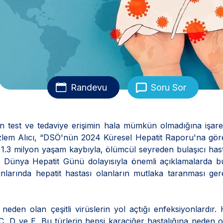
Randevu
Soru Sor
n test ve tedaviye erişimin hala mümkün olmadığına işar
zlem Alıcı, “DSÖ'nün 2024 Küresel Hepatit Raporu'na göre
 1.3 milyon yaşam kaybıyla, ölümcül seyreden bulaşıcı hast
di. Dünya Hepatit Günü dolayısıyla önemli açıklamalarda 
kınlarında hepatit hastası olanların mutlaka taranması gere
 neden olan çeşitli virüslerin yol açtığı enfeksiyonlardır. 
C, D ve E. Bu türlerin hepsi karaciğer hastalığına neden 