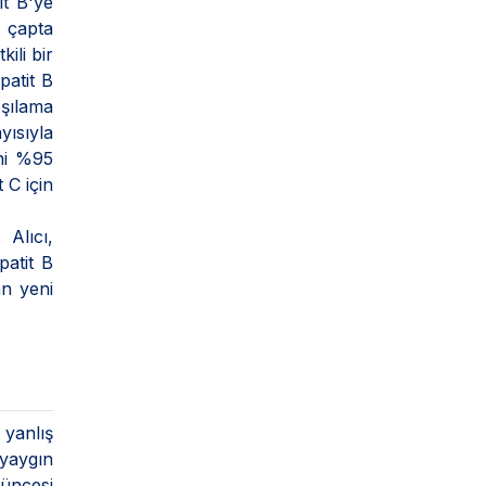
it B'ye
 çapta
ili bir
patit B
şılama
yısıyla
ini %95
 C için
 Alıcı,
patit B
an yeni
 yanlış
 yaygın
şüncesi