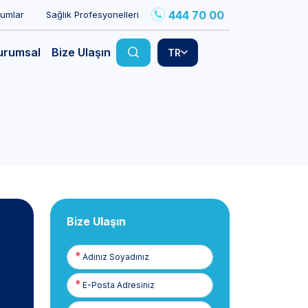
444 70 00
rumlar
Sağlık Profesyonelleri
urumsal
Bize Ulaşın
TR
Bize Ulaşın
Adınız
Soyadınız
E-
Posta
Telefon