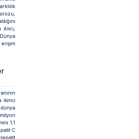
rklılık
sirozu,
ldığını
 Alıcı,
. Dünya
 erişim
er
anının
 ikinci
, dünya
 milyon
ini 1.1
patit C
Hepatit