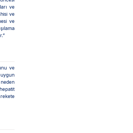
ları ve
hisi ve
mesi ve
aşılama
r.”
ğunu ve
n uygun
e neden
epatit
arekete