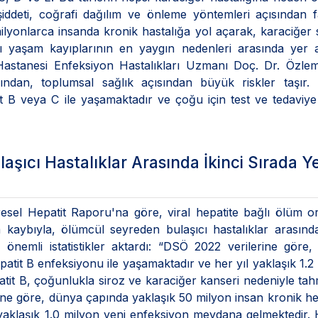
şiddeti, coğrafi dağılım ve önleme yöntemleri açısından fa
milyonlarca insanda kronik hastalığa yol açarak, karaciğer 
lı yaşam kayıplarının en yaygın nedenleri arasında yer a
Hastanesi Enfeksiyon Hastalıkları Uzmanı Doç. Dr. Özlem
larından, toplumsal sağlık açısından büyük riskler taşır
t B veya C ile yaşamaktadır ve çoğu için test ve tedaviye
ıcı Hastalıklar Arasında İkinci Sırada Y
el Hepatit Raporu'na göre, viral hepatite bağlı ölüm or
 kaybıyla, ölümcül seyreden bulaşıcı hastalıklar arasında
, önemli istatistikler aktardı: “DSÖ 2022 verilerine göre
patit B enfeksiyonu ile yaşamaktadır ve her yıl yaklaşık 1.2
tit B, çoğunlukla siroz ve karaciğer kanseri nedeniyle tahm
ine göre, dünya çapında yaklaşık 50 milyon insan kronik he
yaklaşık 1.0 milyon yeni enfeksiyon meydana gelmektedir. 