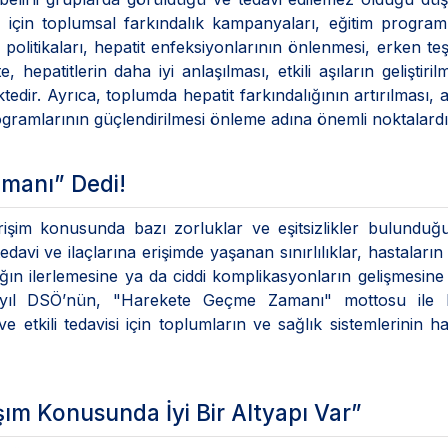
 için toplumsal farkındalık kampanyaları, eğitim program
 politikaları, hepatit enfeksiyonlarının önlenmesi, erken teş
e, hepatitlerin daha iyi anlaşılması, etkili aşıların geliştiril
ktedir. Ayrıca, toplumda hepatit farkındalığının artırılması, 
ogramlarının güçlendirilmesi önleme adına önemli noktalardı
manı” Dedi!
rişim konusunda bazı zorluklar ve eşitsizlikler bulundu
tedavi ve ilaçlarına erişimde yaşanan sınırlılıklar, hastaları
lığın ilerlemesine ya da ciddi komplikasyonların gelişmesin
bu yıl DSÖ’nün, "Harekete Geçme Zamanı" mottosu ile h
e etkili tedavisi için toplumların ve sağlık sistemlerinin h
şım Konusunda İyi Bir Altyapı Var”