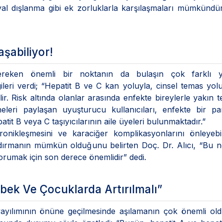
yal dışlanma gibi ek zorluklarla karşılaşmaları mümkündür
aşabiliyor!
 gereken önemli bir noktanın da bulaşın çok farklı yo
gileri verdi; “Hepatit B ve C kan yoluyla, cinsel temas yol
. Risk altında olanlar arasında enfekte bireylerle yakın 
neleri paylaşan uyuşturucu kullanıcıları, enfekte bir pa
tit B veya C taşıyıcılarının aile üyeleri bulunmaktadır.”
kronikleşmesini ve karaciğer komplikasyonlarını önleyeb
andırmanın mümkün olduğunu belirten Doç. Dr. Alıcı, “Bu 
rumak için son derece önemlidir” dedi.
ebek Ve Çocuklarda Artırılmalı”
ayılımının önüne geçilmesinde aşılamanın çok önemli ol