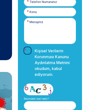
Numaranız
Kişisel Verilerin
Korunması Kanunu
Aydınlatma Metnini
okudum, kabul
ediyorum.
Resimdeki kod nedir?