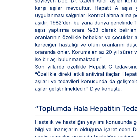
söyleyen Doç. Dr. Özlem Alıcı, aşılar kon
karşı aşılar mevcuttur. Hepatit A aşısı
uygulanması salgınları kontrol altına alma pot
aşıdır; 1982'den bu yana dünya genelinde 1 
aşısı yaptırma oranı %83 olarak belirle
oranlarının özellikle bebekler ve çocuklar a
karaciğer hastalığı ve ölüm oranlarını düşü
oranında önler. Koruma en az 20 yıl sürer v
ise bir aşı bulunmamaktadır.”
Son yıllarda özellikle Hepatit C tedavisin
“Özellikle direkt etkili antiviral ilaçlar He
aşıları ve tedavileri konusunda da gelişme
aşılar geliştirilmektedir.” Diye konuştu.
“Toplumda Hala Hepatitin Tedav
Hastalık ve hastalığın yayılımı konusunda g
bilgi ve inanışların olduğuna işaret eden D
yanlış inanışlar arasında hastalığın sadece