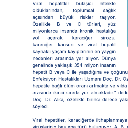
Viral hepatitler bulaşıcı nitelikte
olduklarından, toplumsal sağlık
açısından büyük riskler taşıyor.
Özellikle B ve C türleri, yüz
milyonlarca insanda kronik hastalığa
yol açarak, karaciğer sirozu,
karaciğer kanseri ve viral hepatit
kaynaklı yaşam kayıplarının en yaygın
nedenleri arasında yer alıyor. Dünya
genelinde yaklaşık 354 milyon insanın
hepatit B veya C ile yaşadığına ve çoğunu
Enfeksiyon Hastalıkları Uzmanı Doç. Dr. Ö
hepatite bağlı ölüm oranı artmakta ve yılda
arasında ikinci sırada yer almaktadır.” de
Doç. Dr. Alıcı, özellikle birinci derece ya
söyledi.
Viral hepatitler, karaciğerde iltihaplanmaya
virüslerinin beş ana türü bulunuyor. A, B, 