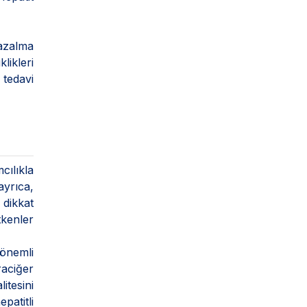
azalma
likleri
 tedavi
cılıkla
ayrıca,
 dikkat
tkenler
 önemli
aciğer
itesini
patitli