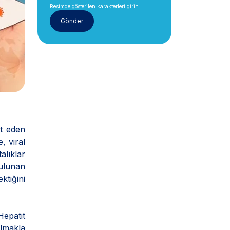
Resimde gösterilen karakterleri girin.
et eden
, viral
alıklar
bulunan
ktiğini
Hepatit
olmakla