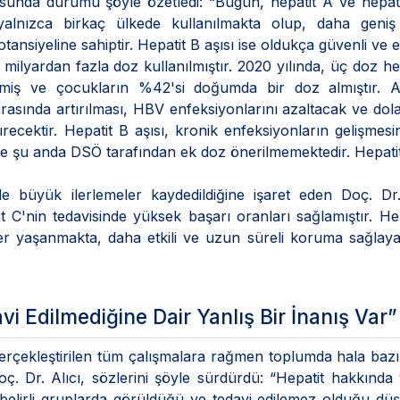
usunda durumu şöyle özetledi: “Bugün, hepatit A ve hepat
 yalnızca birkaç ülkede kullanılmakta olup, daha geniş
ansiyeline sahiptir. Hepatit B aşısı ise oldukça güvenli ve etk
milyardan fazla doz kullanılmıştır. 2020 yılında, üç doz he
nmiş ve çocukların %42'si doğumda bir doz almıştır. A
rasında artırılması, HBV enfeksiyonlarını azaltacak ve dola
recektir. Hepatit B aşısı, kronik enfeksiyonların gelişmes
e şu anda DSÖ tarafından ek doz önerilmemektedir. Hepatit
de büyük ilerlemeler kaydedildiğine işaret eden Doç. Dr.
patit C'nin tedavisinde yüksek başarı oranları sağlamıştır. He
ler yaşanmakta, daha etkili ve uzun süreli koruma sağlay
i Edilmediğine Dair Yanlış Bir İnanış Var”
erçekleştirilen tüm çalışmalara rağmen toplumda hala bazı
oç. Dr. Alıcı, sözlerini şöyle sürdürdü: “Hepatit hakkında
 belirli gruplarda görüldüğü ve tedavi edilemez olduğu dü