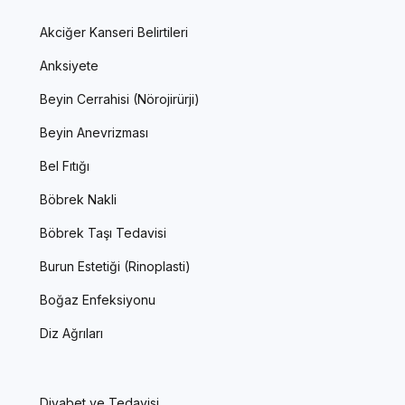
Akciğer Kanseri Belirtileri
Anksiyete
Beyin Cerrahisi (Nörojirürji)
Beyin Anevrizması
Bel Fıtığı
Böbrek Nakli
Böbrek Taşı Tedavisi
Burun Estetiği (Rinoplasti)
Boğaz Enfeksiyonu
Diz Ağrıları
Diyabet ve Tedavisi