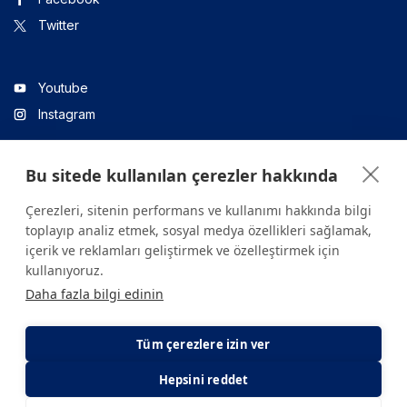
Twitter
Youtube
Instagram
Bu sitede kullanılan çerezler hakkında
Linkedin
Çerezleri, sitenin performans ve kullanımı hakkında bilgi
toplayıp analiz etmek, sosyal medya özellikleri sağlamak,
içerik ve reklamları geliştirmek ve özelleştirmek için
Sitede yer alan tüm içerikler yalnızca bilgilendirme amaçlıdır.
kullanıyoruz.
Sağlığınızla ilgili sorularınız için mutlaka doktoruza ya da bir sağlık
Daha fazla bilgi edinin
kuruluşuna başvurunuz.
Copyright © 2026. Yeditepe Üniversitesi Hastanesi. Tüm hakları
saklıdır.
Tüm çerezlere izin ver
Hepsini reddet
Gizlilik ve Çerez Politikası
KVKK Aydınlatma Metni