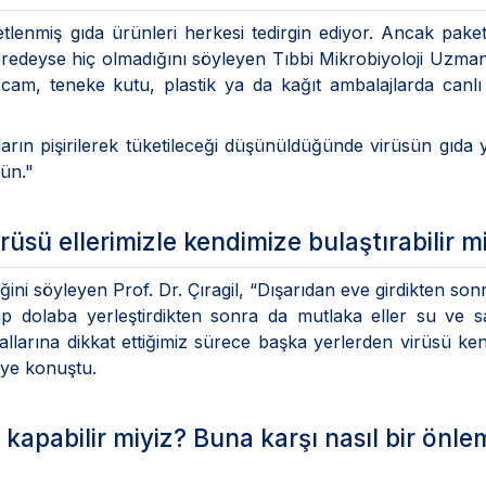
tlenmiş gıda ürünleri herkesi tedirgin ediyor. Ancak pake
redeyse hiç olmadığını söyleyen Tıbbi Mikrobiyoloji Uzman
 cam, teneke kutu, plastik ya da kağıt ambalajlarda canl
arın pişirilerek tüketileceği düşünüldüğünde virüsün gıda 
ün."
rüsü ellerimizle kendimize bulaştırabilir m
ni söyleyen Prof. Dr. Çıragil, “Dışarıdan eve girdikten sonr
inip dolaba yerleştirdikten sonra da mutlaka eller su ve 
llarına dikkat ettiğimiz sürece başka yerlerden virüsü ke
iye konuştu.
 kapabilir miyiz? Buna karşı nasıl bir önle