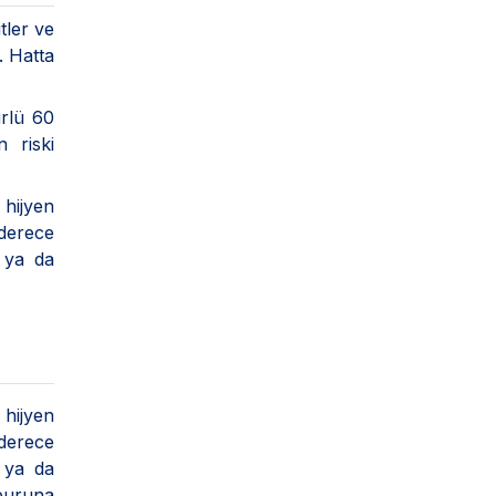
tler ve
. Hatta
ürlü 60
 riski
hijyen
 derece
 ya da
hijyen
 derece
 ya da
 buruna