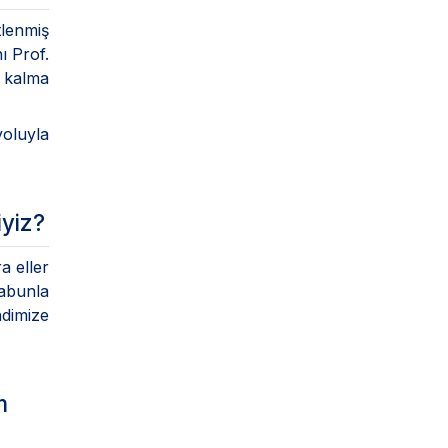
tlenmiş
ı Prof.
ı kalma
yoluyla
iyiz?
a eller
sabunla
ndimize
m