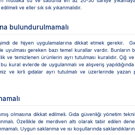
den mutlaka su ve sabunla en az 20-30 saniye yıkamay
edilmeli ve eller sık sık yıkanmalıdır.
yana bulundurulmamalı
imdi de hijyen uygulamalarına dikkat etmek gerekir. Gıd
e uyulması gereken bazı temel kurallar vardır. Bunların 
ik ve temizlenen ürünlerin ayrı tutulması kuralıdır. Çiğ ve
u kural evlerde de uygulanmalı ve alışveriş yapıldığında
z ve kirli gıdalar ayrı tutulmalı ve üzerlerinde yazan 
nmamalı
amış olmasına dikkat edilmeli. Gıda güvenliği yönetim tekni
malı. Özellikle de merdiven altı olarak tabir edilen den
alınmamalı. Uygun saklanma ve ısı koşullarında saklandıkları