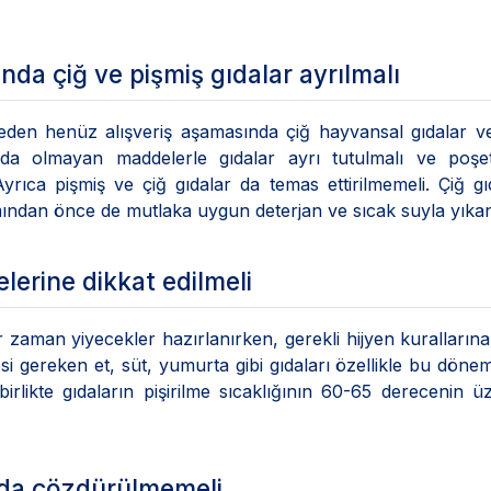
da çiğ ve pişmiş gıdalar ayrılmalı
eden henüz alışveriş aşamasında çiğ hayvansal gıdalar v
 gıda olmayan maddelerle gıdalar ayrı tutulmalı ve poşe
rıca pişmiş ve çiğ gıdalar da temas ettirilmemeli. Çiğ gı
nımından önce de mutlaka uygun deterjan ve sıcak suyla yıka
erine dikkat edilmeli
aman yiyecekler hazırlanırken, gerekli hijyen kurallarına
mesi gereken et, süt, yumurta gibi gıdaları özellikle bu döne
likte gıdaların pişirilme sıcaklığının 60-65 derecenin ü
ıda çözdürülmemeli