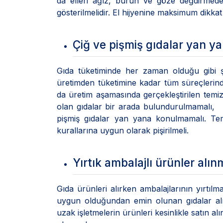
da elleri ağız, burun ve göze değdirme
gösterilmelidir. El hijyenine maksimum dikkat 
Çiğ ve pişmiş gıdalar yan 
Gıda tüketiminde her zaman olduğu gibi ş
üretimden tüketimine kadar tüm süreçlerind
da üretim aşamasında gerçekleştirilen temizl
olan gıdalar bir arada bulundurulmamalı, b
pişmiş gıdalar yan yana konulmamalı. Temi
kurallarına uygun olarak pişirilmeli.
Yırtık ambalajlı ürünler alı
Gıda ürünleri alırken ambalajlarının yırtılm
uygun olduğundan emin olunan gıdalar alın
uzak işletmelerin ürünleri kesinlikle satın 