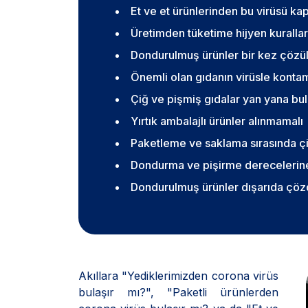
Et ve et ürünlerinden bu virüsü kapa
Üretimden tüketime hijyen kurallar
Dondurulmuş ürünler bir kez çözül
Önemli olan gıdanın virüsle kont
Çiğ ve pişmiş gıdalar yan yana bu
Yırtık ambalajlı ürünler alınmamalı
Paketleme ve saklama sırasında çiğ
Dondurma ve pişirme derecelerine
Dondurulmuş ürünler dışarıda çö
Akıllara "Yediklerimizden corona virüs
bulaşır mı?", "Paketli ürünlerden