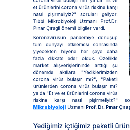
corona virüs bulaşır mı? ya da "Et ve
et ürünlerini corona virüs riskine karşı
nasıl pişirmeliyiz?" soruları geliyor.
Tıbbi Mikrobiyoloji Uzmanı Prof.Dr.
Pınar Çıragil önemli bilgiler verdi.
Koronavirüsün pandemiye dönüşüp
tüm dünyayı etkilemesi sonrasında
yiyecekten hijyene her şeye daha
fazla dikkate eder olduk. Özellikle
market alışverişlerininde arttığı şu
dönemde akıllara "Yediklerimizden
corona virüs bulaşır mı?", "Paketli
ürünlerden corona virüs bulaşır mı?
ya da "Et ve et ürünlerini corona virüs
riskine karşı nasıl pişirmeliyiz?" s
Mikrobiyoloji
Uzmanı
Prof. Dr. Pınar Çırag
Yediğimiz içtiğimiz paketli ürü