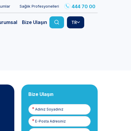
444 70 00
rumlar
Sağlık Profesyonelleri
urumsal
Bize Ulaşın
TR
Bize Ulaşın
Adınız
Soyadınız
E-
Posta
Telefon