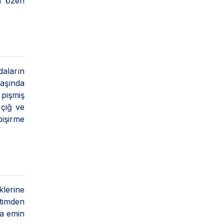
a özen
aların
başında
 pişmiş
 çiğ ve
pişirme
klerine
etimden
na emin