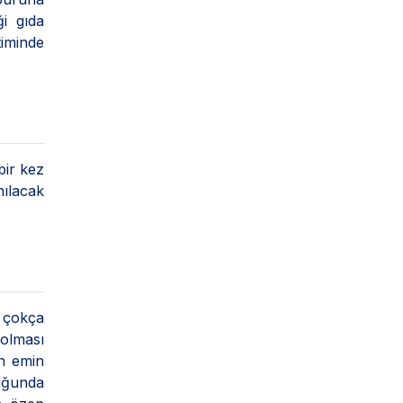
ği gıda
timinde
bir kez
ılacak
a çokça
 olması
n emin
duğunda