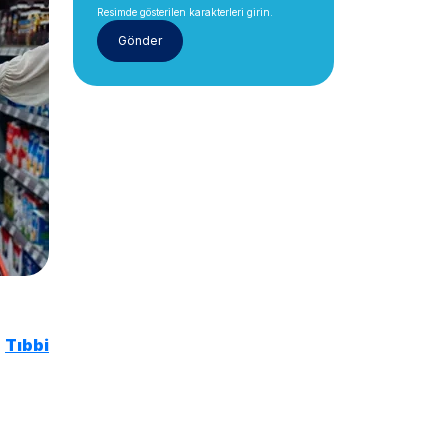
Resimde gösterilen karakterleri girin.
i
Tıbbi