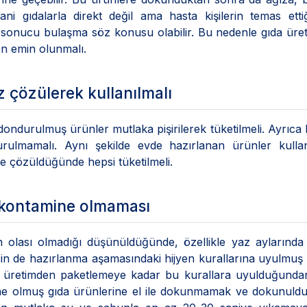
ni gıdalarla direkt değil ama hasta kişilerin temas etti
esi sonucu bulaşma söz konusu olabilir. Bu nedenle gıda üre
den emin olunmalı.
 çözülerek kullanılmalı
ondurulmuş ürünler mutlaka pişirilerek tüketilmeli. Ayrıca 
rulmamalı. Aynı şekilde evde hazırlanan ürünler kullan
e çözüldüğünde hepsi tüketilmeli.
e kontamine olmaması
n olası olmadığı düşünüldüğünde, özellikle yaz aylarınd
çin de hazırlanma aşamasındaki hijyen kurallarına uyulmuş
ve üretimden paketlemeye kadar bu kurallara uyulduğunda
mine olmuş gıda ürünlerine el ile dokunmamak ve dokunul