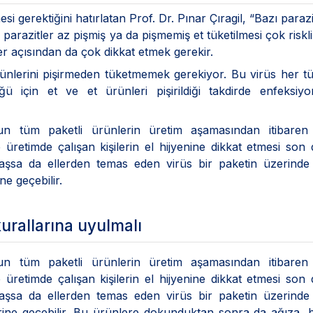
si gerektiğini hatırlatan Prof. Dr. Pınar Çıragil, “Bazı parazi
 parazitler az pişmiş ya da pişmemiş et tüketilmesi çok riskli
er açısından da çok dikkat etmek gerekir.
ünlerini pişirmeden tüketmemek gerekiyor. Bu virüs her t
için et ve et ürünleri pişirildiği takdirde enfeksiyon
 tüm paketli ürünlerin üretim aşamasından itibaren 
le üretimde çalışan kişilerin el hijyenine dikkat etmesi son
aşsa da ellerden temas eden virüs bir paketin üzerinde
e geçebilir.
urallarına uyulmalı
 tüm paketli ürünlerin üretim aşamasından itibaren 
le üretimde çalışan kişilerin el hijyenine dikkat etmesi son
aşsa da ellerden temas eden virüs bir paketin üzerinde
erine geçebilir. Bu ürünlere dokunduktan sonra da ağıza,