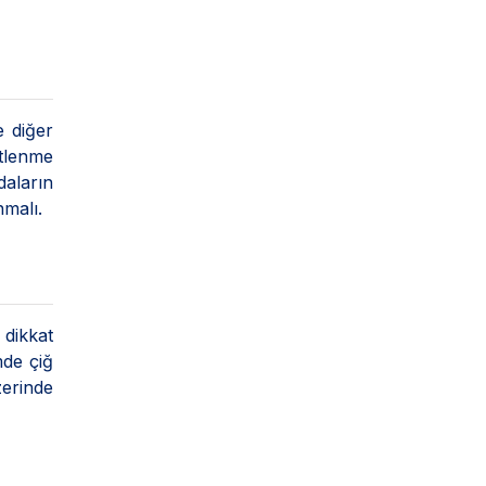
e diğer
tlenme
daların
nmalı.
 dikkat
mde çiğ
zerinde