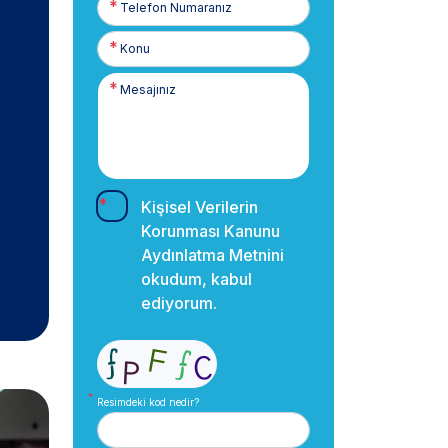
Numaranız
Kişisel Verilerin
Korunması Kanunu
Aydınlatma Metnini
okudum, kabul
ediyorum.
Resimdeki kod nedir?