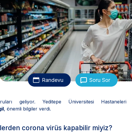
Randevu
Soru Sor
oruları geliyor. Yeditepe Üniversitesi Hastaneler
il
, önemli bilgiler verdi.
nlerden corona virüs kapabilir miyiz?