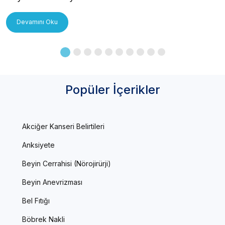
Uygulanır?
Devamını Oku
Popüler İçerikler
Akciğer Kanseri Belirtileri
Anksiyete
Beyin Cerrahisi (Nörojirürji)
Beyin Anevrizması
Bel Fıtığı
Böbrek Nakli