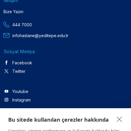
İletişim
Bize Yazın
444 7000
infohastane@yeditepe.edu.tr
Sosyal Medya
Facebook
Twitter
Youtube
Instagram
Bu sitede kullanılan çerezler hakkında
Linkedin
Çerezleri, sitenin performans ve kullanımı hakkında bilgi