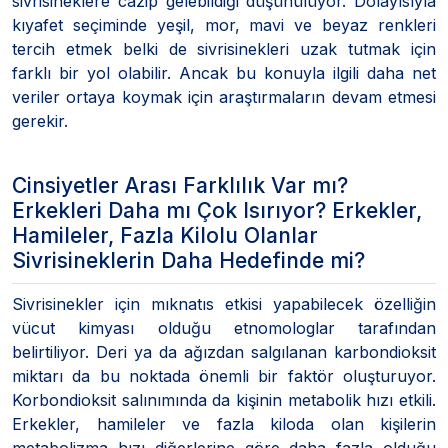
sivrisineklere cazip gelebildiği düşünülüyor. Dolayısıyla
kıyafet seçiminde yeşil, mor, mavi ve beyaz renkleri
tercih etmek belki de sivrisinekleri uzak tutmak için
farklı bir yol olabilir. Ancak bu konuyla ilgili daha net
veriler ortaya koymak için araştırmaların devam etmesi
gerekir.
Cinsiyetler Arası Farklılık Var mı?
Erkekleri Daha mı Çok Isırıyor? Erkekler,
Hamileler, Fazla Kilolu Olanlar
Sivrisineklerin Daha Hedefinde mi?
Sivrisinekler için mıknatıs etkisi yapabilecek özelliğin
vücut kimyası olduğu etnomologlar tarafından
belirtiliyor. Deri ya da ağızdan salgılanan karbondioksit
miktarı da bu noktada önemli bir faktör oluşturuyor.
Korbondioksit salınımında da kişinin metabolik hızı etkili.
Erkekler, hamileler ve fazla kiloda olan kişilerin
metabolizma hızı diğerlerine göre daha fazla olduğu