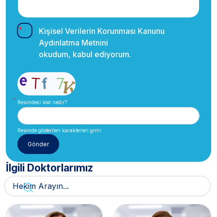
Kişisel Verilerin Korunması Kanunu
Aydınlatma Metnini
okudum, kabul ediyorum.
Resimdeki kod nedir?
Resimde gösterilen karakterleri girin.
İlgili Doktorlarımız