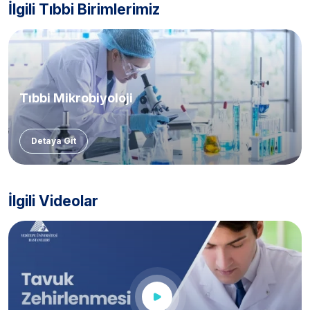
İlgili Tıbbi Birimlerimiz
Tıbbi Mikrobiyoloji
Detaya Git
İlgili Videolar