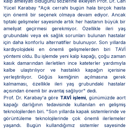
kalp ameliyatı olduğunu sözlerine ekleyen Prof. Dr. Can
Yücel Karabay "Açık cerrahi bugün hala birçok hasta
için önemli bir seçenek olmaya devam ediyor. Ancak
tıptaki gelişmeler sayesinde artık her hastanın büyük bir
ameliyat geçirmesi gerekmiyor. Özellikle ileri yaş
grubundaki veya ek sağlık sorunları bulunan hastalar
için daha konforlu alternatifler bulunuyor. Son yıllarda
kardiyolojideki en önemli gelişmelerden biri TAVİ
yöntemi oldu. Bu işlemde yeni kalp kapağı, çoğu zaman
kasık damarından ilerletilen ince kateterler yardımıyla
kalbe ulaştırılıyor ve hastalıklı kapağın içerisine
yerleştiriliyor. Göğüs kemiğinin açılmasına gerek
kalmaması, özellikle ileri yaş grubundaki hastalar
açısından önemli bir avantaj sağlıyor" dedi.
Prof. Dr. Karabay'a göre
TAVİ işlemi
, günümüzde aort
kapağı darlığının tedavisinde kullanılan en gelişmiş
teknolojilerden biri. "Son yıllarda kapak sistemlerinde ve
görüntüleme teknolojilerinde çok önemli ilerlemeler
yaşandı. Bugün kullandığımız sistemler sayesinde