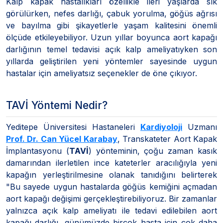
Kalp kapak hastalıkları özellikle ileri yaşlarda sık
görülürken, nefes darlığı, çabuk yorulma, göğüs ağrısı
ve bayılma gibi şikayetlerle yaşam kalitesini önemli
ölçüde etkileyebiliyor. Uzun yıllar boyunca aort kapağı
darlığının temel tedavisi açık kalp ameliyatıyken son
yıllarda geliştirilen yeni yöntemler sayesinde uygun
hastalar için ameliyatsız seçenekler de öne çıkıyor.
TAVİ Yöntemi Nedir?
Yeditepe Üniversitesi Hastaneleri
Kardiyoloji
Uzmanı
Prof. Dr. Can Yücel Karabay
, Transkateter Aort Kapak
İmplantasyonu (
TAVİ
) yönteminin, çoğu zaman kasık
damarından ilerletilen ince kateterler aracılığıyla yeni
kapağın yerleştirilmesine olanak tanıdığını belirterek
"Bu sayede uygun hastalarda göğüs kemiğini açmadan
aort kapağı değişimi gerçekleştirebiliyoruz. Bir zamanlar
yalnızca açık kalp ameliyatı ile tedavi edilebilen aort
kapağı darlığı, günümüzde birçok hasta için çok daha