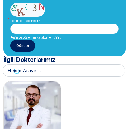
Resimdeki kod nedir?
Resimde gösterilen karakterleri girin.
İlgili Doktorlarımız