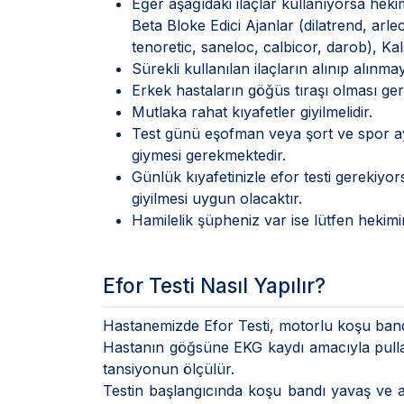
Eğer aşağıdaki ilaçlar kullanıyorsa hekim
Beta Bloke Edici Ajanlar (dilatrend, arle
tenoretic, saneloc, calbicor, darob), Kal
Sürekli kullanılan ilaçların alınıp alın
Erkek hastaların göğüs tıraşı olması ge
Mutlaka rahat kıyafetler giyilmelidir.
Test günü eşofman veya şort ve spor aya
giymesi gerekmektedir.
Günlük kıyafetinizle efor testi gerekiyo
giyilmesi uygun olacaktır.
Hamilelik şüpheniz var ise lütfen hekimin
Efor Testi Nasıl Yapılır?
Hastanemizde Efor Testi, motorlu koşu bandı
Hastanın göğsüne EKG kaydı amacıyla pullar (
tansiyonun ölçülür.
Testin başlangıcında koşu bandı yavaş ve 