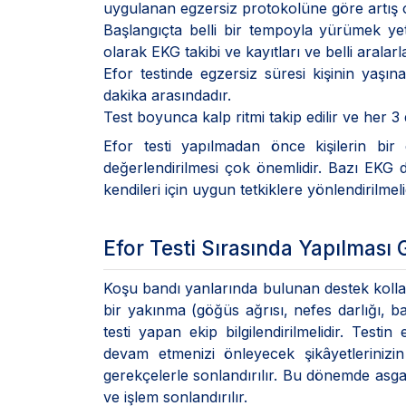
uygulanan egzersiz protokolüne göre artış o
Başlangıçta belli bir tempoyla yürümek yete
olarak EKG takibi ve kayıtları ve belli aralar
Efor testinde egzersiz süresi kişinin yaşın
dakika arasındadır.
Test boyunca kalp ritmi takip edilir ve her 3
Efor testi yapılmadan önce kişilerin bir 
değerlendirilmesi çok önemlidir. Bazı EKG 
kendileri için uygun tetkiklere yönlendirilmeli
Efor Testi Sırasında Yapılması 
Koşu bandı yanlarında bulunan destek kollar
bir yakınma (göğüs ağrısı, nefes darlığı, b
testi yapan ekip bilgilendirilmelidir. Tes
devam etmenizi önleyecek şikâyetlerinizi
gerekçelerle sonlandırılır. Bu dönemde asgar
ve işlem sonlandırılır.