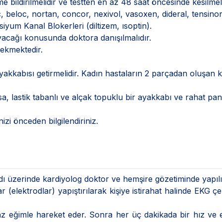
e bildirilmelidir ve testten en az 48 saat öncesinde kesilmeli
c, beloc, nortan, concor, nexivol, vasoxen, dideral, tensinor
siyum Kanal Blokerleri (diltizem, ısoptin).
mayacağı konusunda doktora danışılmalıdır.
rekmektedir.
kkabısı getirmelidir. Kadın hastaların 2 parçadan oluşan k
rsa, lastik tabanlı ve alçak topuklu bir ayakkabı ve rahat pa
izi önceden bilgilendiriniz.
 üzerinde kardiyolog doktor ve hemşire gözetiminde yapılı
elektrodlar) yapıştırılarak kişiye istirahat halinde EKG çek
az eğimle hareket eder. Sonra her üç dakikada bir hız ve