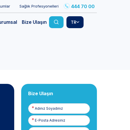
444 70 00
rumlar
Sağlık Profesyonelleri
urumsal
Bize Ulaşın
TR
Bize Ulaşın
Adınız
Soyadınız
E-
Posta
Telefon