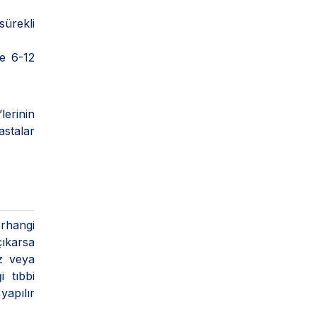
sürekli
le 6-12
lerinin
astalar
erhangi
çıkarsa
ız veya
 tıbbi
yapılır