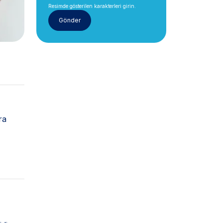
Resimde gösterilen karakterleri girin.
ra