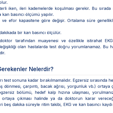
lur.
rli iken, ileri kademelerde koşulması gerekir. Bu sırada 
la kan basıncı ölçümü yapılır.
a ve efor kapasitene göre değişir. Ortalama süre genellik
 dakikada bir kan basıncı ölçülür.
doktor tarafından muayenesi ve özellikle istirahat EKG’
değişikliği olan hastalarda test doğru yorumlanamaz. Bu h
dir.
Gerekenler Nelerdir?
ı test sonuna kadar bırakılmamalıdır. Egzersiz sırasında h
aş dönmesi, çarpıntı, bacak ağrısı, yorgunluk vb.) ortaya 
tin egzersiz bölümü, hedef kalp hızına ulaşması, yorulman
n ortaya çıkması halinde ya da doktorun karar vereceği
i beş dakika süreyle ritim takibi, EKG ve kan basıncı kaydı 