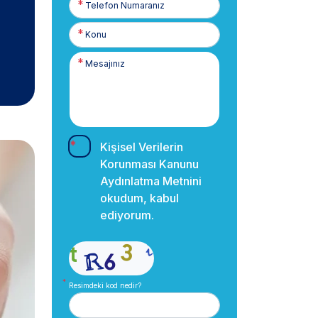
Numaranız
Kişisel Verilerin
Korunması Kanunu
Aydınlatma Metnini
okudum, kabul
ediyorum.
Resimdeki kod nedir?