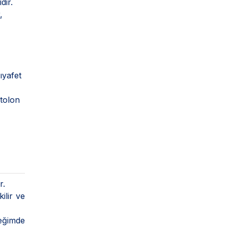
dir.
,
ıyafet
ntolon
r.
ilir ve
 eğimde