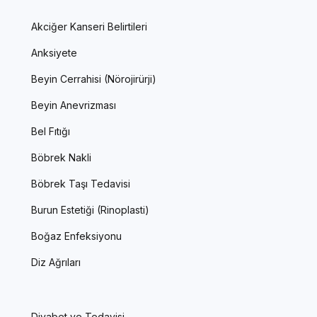
Akciğer Kanseri Belirtileri
Anksiyete
Beyin Cerrahisi (Nörojirürji)
Beyin Anevrizması
Bel Fıtığı
Böbrek Nakli
Böbrek Taşı Tedavisi
Burun Estetiği (Rinoplasti)
Boğaz Enfeksiyonu
Diz Ağrıları
Diyabet ve Tedavisi