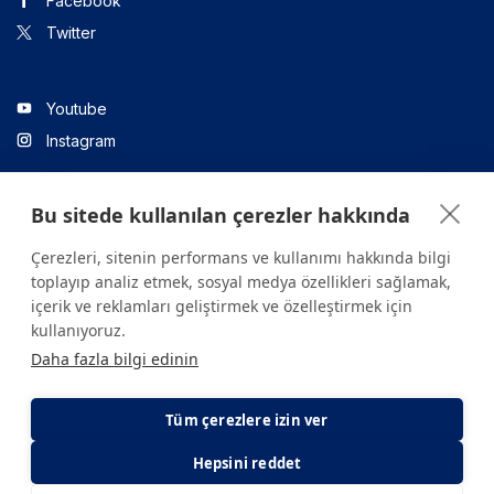
Facebook
Twitter
Youtube
Instagram
Bu sitede kullanılan çerezler hakkında
Linkedin
Çerezleri, sitenin performans ve kullanımı hakkında bilgi
toplayıp analiz etmek, sosyal medya özellikleri sağlamak,
içerik ve reklamları geliştirmek ve özelleştirmek için
Sitede yer alan tüm içerikler yalnızca bilgilendirme amaçlıdır.
kullanıyoruz.
Sağlığınızla ilgili sorularınız için mutlaka doktoruza ya da bir sağlık
Daha fazla bilgi edinin
kuruluşuna başvurunuz.
Copyright © 2026. Yeditepe Üniversitesi Hastanesi. Tüm hakları
saklıdır.
Tüm çerezlere izin ver
Hepsini reddet
Gizlilik ve Çerez Politikası
KVKK Aydınlatma Metni