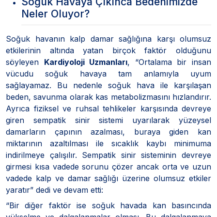
Soğuk Havaya Çıkınca Bedenimizde
Neler Oluyor?
Soğuk havanın kalp damar sağlığına karşı olumsuz
etkilerinin altında yatan birçok faktör olduğunu
söyleyen
Kardiyoloji Uzmanları
, “Ortalama bir insan
vücudu soğuk havaya tam anlamıyla uyum
sağlayamaz. Bu nedenle soğuk hava ile karşılaşan
beden, savunma olarak kas metabolizmasını hızlandırır.
Ayrıca fiziksel ve ruhsal tehlikeler karşısında devreye
giren sempatik sinir sistemi uyarılarak yüzeysel
damarların çapının azalması, buraya giden kan
miktarının azaltılması ile sıcaklık kaybı minimuma
indirilmeye çalışılır. Sempatik sinir sisteminin devreye
girmesi kısa vadede sorunu çözer ancak orta ve uzun
vadede kalp ve damar sağlığı üzerine olumsuz etkiler
yaratır” dedi ve devam etti:
“Bir diğer faktör ise soğuk havada kan basıncında
yükselme ve dalgalanmalar olması. Bu dalgalanmaya