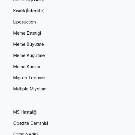
Kısırlık(İnferilite)
Liposuction
Meme Estetiği
Meme Büyütme
Meme Küçültme
Meme Kanseri
Migren Tedavisi
Multiple Miyelom
MS Hastalığı
Obezite Cerrahisi
Otizm Nedir?