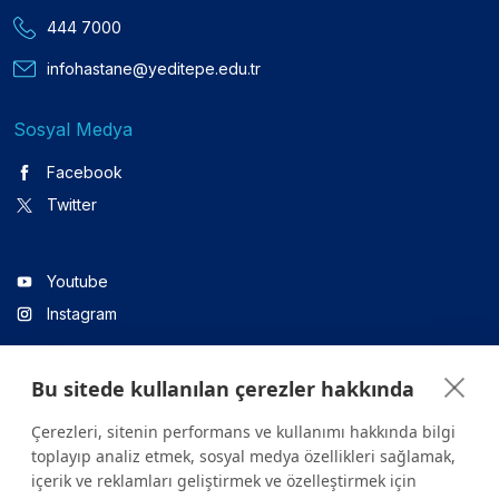
444 7000
infohastane@yeditepe.edu.tr
Sosyal Medya
Facebook
Twitter
Youtube
Instagram
Bu sitede kullanılan çerezler hakkında
Linkedin
Çerezleri, sitenin performans ve kullanımı hakkında bilgi
toplayıp analiz etmek, sosyal medya özellikleri sağlamak,
içerik ve reklamları geliştirmek ve özelleştirmek için
Sitede yer alan tüm içerikler yalnızca bilgilendirme amaçlıdır.