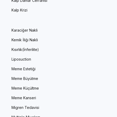
Kalp Damar Cerrahisi
Kalp Krizi
Karaciğer Nakli
Kemik İliği Nakli
Kısırlık(İnferilite)
Liposuction
Meme Estetiği
Meme Büyütme
Meme Küçültme
Meme Kanseri
Migren Tedavisi