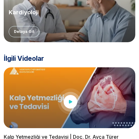
Kardiyoloji
Detaya Git
İlgili Videolar
Kalp Yetmezliği ve Tedavisi | Doç. Dr. Ayça Türer