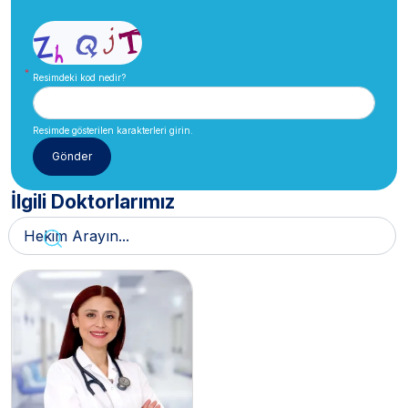
Resimdeki kod nedir?
Resimde gösterilen karakterleri girin.
İlgili Doktorlarımız