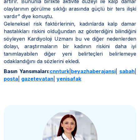
artırır. Bununla birlikte aktivite düzeyi ile kalp damar
olaylarının görülme sıklığı arasında güçlü bir ters ilişki
vardır” diye konuştu.
Geleneksel risk faktörlerinin, kadınlarda kalp damar
hastalıkları riskini olduğundan az gösterdiğini bilindiğini
söyleyen Kardiyoloji Uzmanı bu ve diğer nedenlerden
dolayı, araştırmaların bir kadının riskini daha iyi
tanımlayabilen diğer yeni belirteçleri belirlemeye
odaklandığını da sözlerini ekledi.
Basın Yansımaları:
cnnturk
|
beyazhaberajansi
|
sabah
|
posta
|
gazetevatan
|
yenisafak