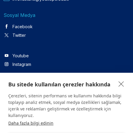
Sosyal Medya
Facebook
Twitter
Youtube
Instagram
Bu sitede kullanılan çerezler hakkında
Linkedin
Çerezleri, sitenin performans ve kullanımı hakkında bilgi
toplayıp analiz etmek, sosyal medya özellikleri sağlamak,
içerik ve reklamları geliştirmek ve özelleştirmek için
Sitede yer alan tüm içerikler yalnızca bilgilendirme amaçlıdır.
kullanıyoruz.
Sağlığınızla ilgili sorularınız için mutlaka doktoruza ya da bir sağlık
Daha fazla bilgi edinin
kuruluşuna başvurunuz.
Copyright © 2026. Yeditepe Üniversitesi Hastanesi. Tüm hakları