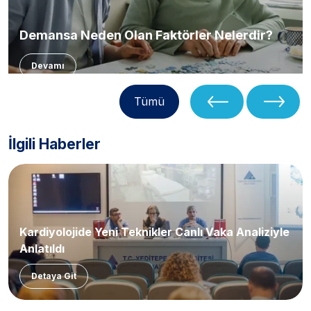
Demansa Neden Olan Faktörler Nelerdir?
Devamı
Tümü
İlgili Haberler
Kardiyolojide Yeni Teknikler Canlı Vaka Analiziyle
Anlatıldı
Detaya Git