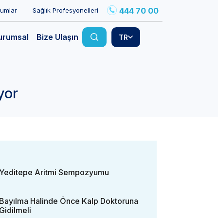
444 70 00
rumlar
Sağlık Profesyonelleri
urumsal
Bize Ulaşın
TR
yor
Yeditepe Aritmi Sempozyumu
Bayılma Halinde Önce Kalp Doktoruna
Gidilmeli