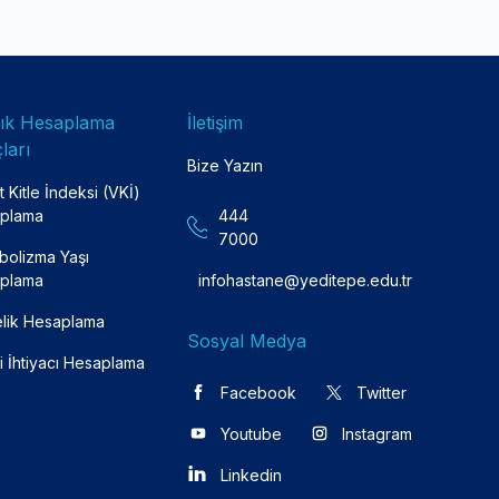
lık Hesaplama
İletişim
ları
Bize Yazın
 Kitle İndeksi (VKİ)
plama
444
7000
bolizma Yaşı
plama
infohastane@yeditepe.edu.tr
lik Hesaplama
Sosyal Medya
i İhtiyacı Hesaplama
Facebook
Twitter
Youtube
Instagram
Linkedin