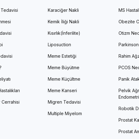
 Tedavisi
Karaciğer Nakli
MS Hastal
enmesi
Kemik İliği Nakli
Obezite C
davisi
Kısırlık(İnferilite)
Otizm Ned
pi
Liposuction
Parkinson
davisi
Meme Estetiği
Rahim Ağz
?
Meme Büyütme
PCOS Ned
liyatı
Meme Küçültme
Panik Atak 
astalıkları
Meme Kanseri
Pelvik Ağr
Endometri
 Cerrahisi
Migren Tedavisi
Robotik Di
Multiple Miyelom
Prostat Ka
Prostat Am