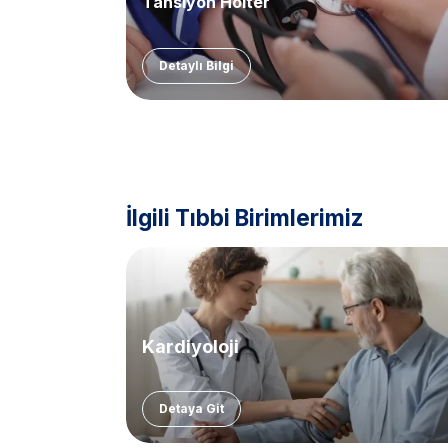
Tansiyon Holter
Detaylı Bilgi
İlgili Tıbbi Birimlerimiz
Kardiyoloji
Detaya Git