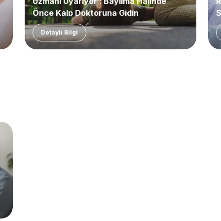
Uzmanı Uyarıyor : Bayılma Halinde
R
Önce Kalp Doktoruna Gidin
S
Detaylı Bilgi