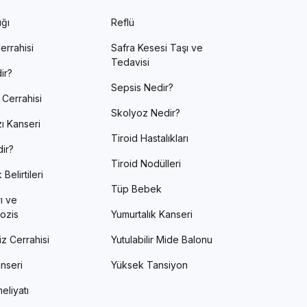
ığı
Reflü
errahisi
Safra Kesesi Taşı ve
Tedavisi
ir?
Sepsis Nedir?
 Cerrahisi
Skolyoz Nedir?
ı Kanseri
Tiroid Hastalıkları
ir?
Tiroid Nodülleri
Belirtileri
Tüp Bebek
ı ve
ozis
Yumurtalık Kanseri
z Cerrahisi
Yutulabilir Mide Balonu
nseri
Yüksek Tansiyon
eliyatı