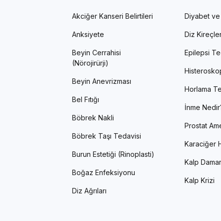
Akciğer Kanseri Belirtileri
Diyabet ve
Anksiyete
Diz Kireçl
Beyin Cerrahisi
Epilepsi Te
(Nörojirürji)
Histerosko
Beyin Anevrizması
Horlama Te
Bel Fıtığı
İnme Nedir
Böbrek Nakli
Prostat Ame
Böbrek Taşı Tedavisi
Karaciğer H
Burun Estetiği (Rinoplasti)
Kalp Damar
Boğaz Enfeksiyonu
Kalp Krizi
Diz Ağrıları