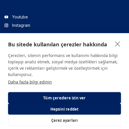
Youtube
Instagram
Bu sitede kullanılan çerezler hakkında
Linkedin
Çerezleri, sitenin performans ve kullanımı hakkında bilgi
toplayıp analiz etmek, sosyal medya özellikleri sağlamak,
içerik ve reklamları geliştirmek ve özelleştirmek için
Sitede yer alan tüm içerikler yalnızca bilgilendirme amaçlıdır.
kullanıyoruz.
Sağlığınızla ilgili sorularınız için mutlaka doktoruza ya da bir sağlık
Daha fazla bilgi edinin
kuruluşuna başvurunuz.
Copyright © 2026. Yeditepe Üniversitesi Hastanesi. Tüm hakları
saklıdır.
Tüm çerezlere izin ver
Hepsini reddet
Gizlilik ve Çerez Politikası
KVKK Aydınlatma Metni
Çerez ayarları
E-Randevu
E-Sonuç