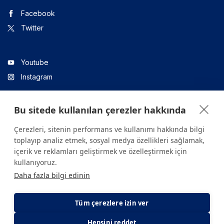
Facebook
Twitter
Youtube
Instagram
Bu sitede kullanılan çerezler hakkında
Linkedin
Çerezleri, sitenin performans ve kullanımı hakkında bilgi
toplayıp analiz etmek, sosyal medya özellikleri sağlamak,
içerik ve reklamları geliştirmek ve özelleştirmek için
Sitede yer alan tüm içerikler yalnızca bilgilendirme amaçlıdır.
kullanıyoruz.
Sağlığınızla ilgili sorularınız için mutlaka doktoruza ya da bir sağlık
Daha fazla bilgi edinin
kuruluşuna başvurunuz.
Copyright © 2026. Yeditepe Üniversitesi Hastanesi. Tüm hakları
saklıdır.
Tüm çerezlere izin ver
Hepsini reddet
Gizlilik ve Çerez Politikası
KVKK Aydınlatma Metni