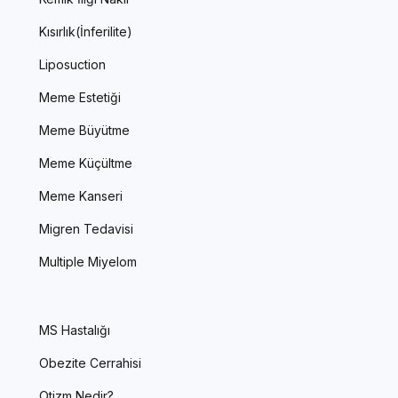
Kısırlık(İnferilite)
Liposuction
Meme Estetiği
Meme Büyütme
Meme Küçültme
Meme Kanseri
Migren Tedavisi
Multiple Miyelom
MS Hastalığı
Obezite Cerrahisi
Otizm Nedir?