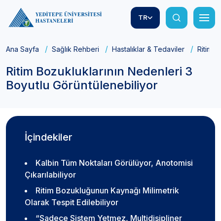
TR
Ana Sayfa
Sağlık Rehberi
Hastalıklar & Tedaviler
Ritim B
Ritim Bozukluklarının Nedenleri 3
Boyutlu Görüntülenebiliyor
İçindekiler
Kalbin Tüm Noktaları Görülüyor, Anotomisi
Çıkarılabiliyor
Ritim Bozukluğunun Kaynağı Milimetrik
Olarak Tespit Edilebiliyor
“Sadece Sistem Yetmez, Multidisipliner