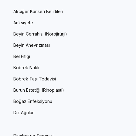
Akciğer Kanseri Belirtileri
Anksiyete
Beyin Cerrahisi (Nörojirürji)
Beyin Anevrizması
Bel Fıtığı
Böbrek Nakli
Böbrek Taşı Tedavisi
Burun Estetiği (Rinoplasti)
Boğaz Enfeksiyonu
Diz Ağrıları
Diyabet ve Tedavisi