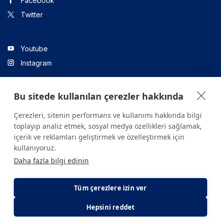
Facebook
Twitter
Youtube
Instagram
Bu sitede kullanılan çerezler hakkında
Linkedin
Çerezleri, sitenin performans ve kullanımı hakkında bilgi
toplayıp analiz etmek, sosyal medya özellikleri sağlamak,
içerik ve reklamları geliştirmek ve özelleştirmek için
Sitede yer alan tüm içerikler yalnızca bilgilendirme amaçlıdır.
kullanıyoruz.
Sağlığınızla ilgili sorularınız için mutlaka doktoruza ya da bir sağlık
Daha fazla bilgi edinin
kuruluşuna başvurunuz.
Copyright © 2026. Yeditepe Üniversitesi Hastanesi. Tüm hakları
saklıdır.
Tüm çerezlere izin ver
Hepsini reddet
Gizlilik ve Çerez Politikası
KVKK Aydınlatma Metni