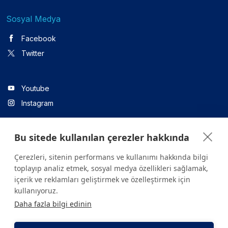
Sosyal Medya
Facebook
Twitter
Youtube
Instagram
Bu sitede kullanılan çerezler hakkında
Linkedin
Çerezleri, sitenin performans ve kullanımı hakkında bilgi
toplayıp analiz etmek, sosyal medya özellikleri sağlamak,
içerik ve reklamları geliştirmek ve özelleştirmek için
Sitede yer alan tüm içerikler yalnızca bilgilendirme amaçlıdır.
kullanıyoruz.
Sağlığınızla ilgili sorularınız için mutlaka doktoruza ya da bir sağlık
Daha fazla bilgi edinin
kuruluşuna başvurunuz.
Copyright © 2026. Yeditepe Üniversitesi Hastanesi. Tüm hakları