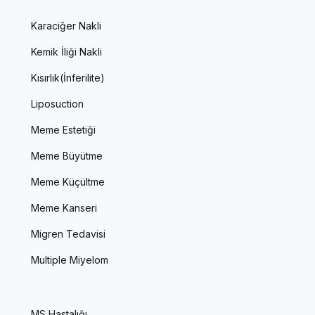
Karaciğer Nakli
Kemik İliği Nakli
Kısırlık(İnferilite)
Liposuction
Meme Estetiği
Meme Büyütme
Meme Küçültme
Meme Kanseri
Migren Tedavisi
Multiple Miyelom
MS Hastalığı