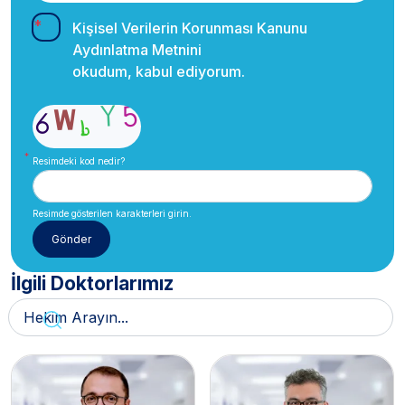
Kişisel Verilerin Korunması Kanunu
Aydınlatma Metnini
okudum, kabul ediyorum.
Resimdeki kod nedir?
Resimde gösterilen karakterleri girin.
İlgili Doktorlarımız