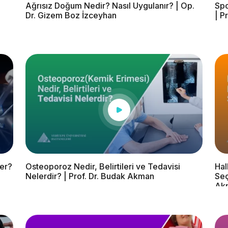
Ağrısız Doğum Nedir? Nasıl Uygulanır? | Op.
Spo
Dr. Gizem Boz İzceyhan
| P
ler?
Osteoporoz Nedir, Belirtileri ve Tedavisi
Hal
Nelerdir? | Prof. Dr. Budak Akman
Seç
Ak