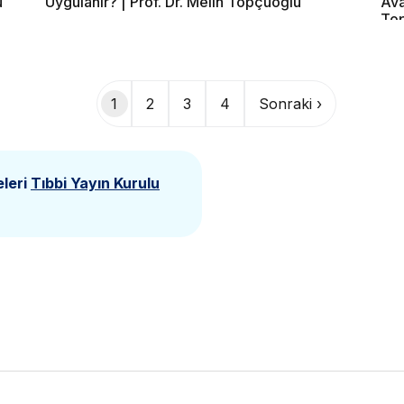
u
Uygulanır? | Prof. Dr. Melih Topçuoğlu
Ava
To
1
2
3
4
Sonraki ›
eleri
Tıbbi Yayın Kurulu