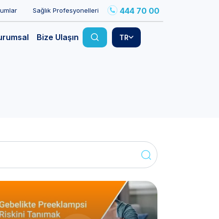
444 70 00
rumlar
Sağlık Profesyonelleri
urumsal
Bize Ulaşın
TR