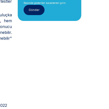
testler
Resimde gösterilen karakterleri girin.
kuluçka
u, hem
 sonucu
ebilir.
ebilir"
2022