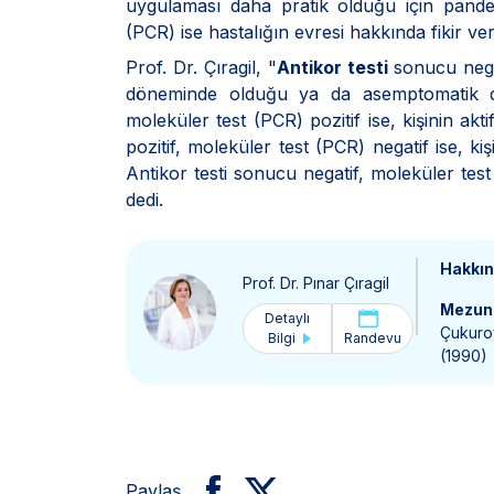
uygulaması daha pratik olduğu için pandemi
(PCR) ise hastalığın evresi hakkında fikir ve
Prof. Dr. Çıragil, "
Antikor testi
sonucu nega
döneminde olduğu ya da asemptomatik d
moleküler test (PCR) pozitif ise, kişinin ak
pozitif, moleküler test (PCR) negatif ise, ki
Antikor testi sonucu negatif, moleküler test
dedi.
Hakkı
Prof. Dr. Pınar Çıragil
Mezun 
Detaylı
Çukurov
Bilgi
Randevu
(1990)
Paylaş