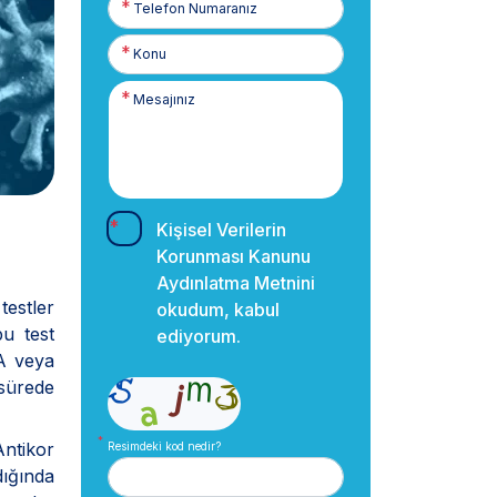
Numaranız
Kişisel Verilerin
Korunması Kanunu
Aydınlatma Metnini
estler
okudum, kabul
u test
ediyorum.
SA veya
 sürede
Antikor
Resimdeki kod nedir?
dığında