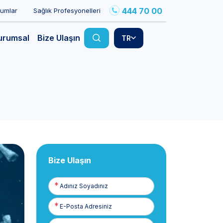
444 70 00
rumlar
Sağlık Profesyonelleri
urumsal
Bize Ulaşın
TR
Bize Ulaşın
Adınız
Soyadınız
E-
Posta
Telefon