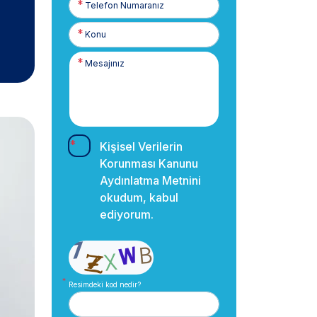
Numaranız
Kişisel Verilerin
Korunması Kanunu
Aydınlatma Metnini
okudum, kabul
ediyorum.
Resimdeki kod nedir?