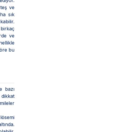
ediyor.
teş ve
ha sık
abilir.
 birkaç
erde ve
ellikle
göre bu
te bazı
 dikkat
ileler
 lösemi
ltında.
abilir.