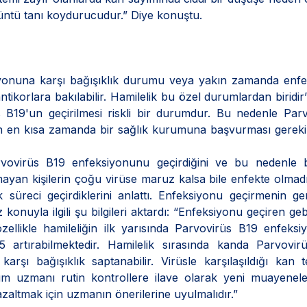
üntü tanı koydurucudur.” Diye konuştu.
yonuna karşı bağışıklık durumu veya yakın zamanda enfe
antikorlara bakılabilir. Hamilelik bu özel durumlardan biridir
 B19'un geçirilmesi riskli bir durumdur. Bu nedenle Par
in en kısa zamanda bir sağlık kurumuna başvurması gereki
rvovirüs B19 enfeksiyonunu geçirdiğini ve bu nedenle b
yan kişilerin çoğu virüse maruz kalsa bile enfekte olmadı
k süreci geçirdiklerini anlattı. Enfeksiyonu geçirmenin gen
konuyla ilgili şu bilgileri aktardı: “Enfeksiyonu geçiren ge
zellikle hamileliğin ilk yarısında Parvovirüs B19 enfeks
 artırabilmektedir. Hamilelik sırasında kanda Parvovir
arşı bağışıklık saptanabilir. Virüsle karşılaşıldığı kan te
um uzmanı rutin kontrollere ilave olarak yeni muayenele
 azaltmak için uzmanın önerilerine uyulmalıdır.”