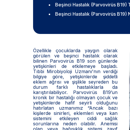
Beşinci Hastalık (Parvovirüs B19) T
Beşinci Hastalık (Parvovirüs B19) N
Özellikle çocuklarda yaygın olarak
görülen ve beşinci hastalık olarak
bilinen Parvovirüs B19 son günlerde
yetişkinleri de etkilemeye başladı.
Tıbbi Mirobiyoloji Uzmanı'nın verdiği
bilgiye göre, yetişkinlerde şiddetli
eklem ağrısı ve şişlikle seyreden bu
durum farklı hastalıklarla da
karıştırılabiliyor. Parvovirüs B19’un
kronik bir hastalığı olmayan çocuk ve
yetişkinlerde hafif seyirli olduğunu
hatırlatan uzmanımız “Ancak bazı
kişilerde sinirleri, eklemleri veya kan
sistemini etkileyen ciddi sağlık
sorunlarına neden olabilir. Anemisi
olan veya bağışıklık sistemi zayıf