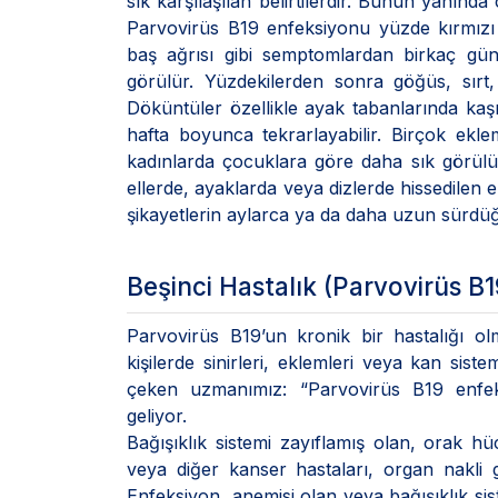
sık karşılaşılan belirtilerdir. Bunun yanında
Parvovirüs B19 enfeksiyonu yüzde kırmızı
baş ağrısı gibi semptomlardan birkaç gün
görülür. Yüzdekilerden sonra göğüs, sırt
Döküntüler özellikle ayak tabanlarında kaşın
hafta boyunca tekrarlayabilir. Birçok eklem
kadınlarda çocuklara göre daha sık görülür.
ellerde, ayaklarda veya dizlerde hissedilen
şikayetlerin aylarca ya da daha uzun sürd
Beşinci Hastalık (Parvovirüs B19
Parvovirüs B19’un kronik bir hastalığı olm
kişilerde sinirleri, eklemleri veya kan sist
çeken uzmanımız: “Parvovirüs B19 enfeks
geliyor.
Bağışıklık sistemi zayıflamış olan, orak hüc
veya diğer kanser hastaları, organ nakli ge
Enfeksiyon, anemisi olan veya bağışıklık sis