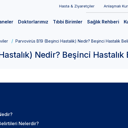
Hasta & Ziyaretçiler
Anlaşmalı Ku
aneler
Doktorlarımız
Tıbbi Birimler
Sağlık Rehberi
K
viler
Parvovirüs B19 (Beşinci Hastalık) Nedir? Beşinci Hastalık Belir
astalık) Nedir? Beşinci Hastalık Be
Nedir?
lirtileri Nelerdir?