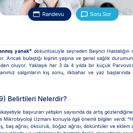
Randevu
Soru Sor
lanmış yanak"
döküntüsüyle seyreden Beşinci Hastalığın 
iyor. Ancak bulaştığı kişinin yaşına ve genel sağlık durumu
neden oluyor. Yaklaşık her 3 ila 4 yılda bir küçük Parvovi
anımız salgınların kış sonu, ilkbahar ve yaz başlarında
) Belirtileri Nelerdir?
kayetiyle başvuran yetişkin sayısında da artış gözlendiğine
 Mikrobiyoloji Uzmanı konuyla ilgili önemli bilgiler verdi: “H
teş, baş ağrısı, öksürük, boğaz ağrısı, döküntüler ve eklem a