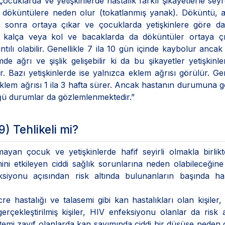
 çocuklarda ve yetişkinlerde hastalık farklı şikayetlerle seyr
 döküntülere neden olur (tokatlanmış yanak). Döküntü, a
 sonra ortaya çıkar ve çocuklarda yetişkinlere göre da
, kalça veya kol ve bacaklarda da döküntüler ortaya çık
tılı olabilir. Genellikle 7 ila 10 gün içinde kaybolur ancak
de ağrı ve şişlik gelişebilir ki da bu şikayetler yetişkinl
 Bazı yetişkinlerde ise yalnızca eklem ağrısı görülür. Gen
 eklem ağrısı 1 ila 3 hafta sürer. Ancak hastanın durumuna 
üğü durumlar da gözlemlenmektedir.”
) Tehlikeli mi?
ayan çocuk ve yetişkinlerde hafif seyirli olmakla birlik
emini etkileyen ciddi sağlık sorunlarına neden olabileceğine
iyonu açısından risk altında bulunanların başında ham
re hastalığı ve talasemi gibi kan hastalıkları olan kişiler,
rçekleştirilmiş kişiler, HIV enfeksiyonu olanlar da risk a
temi zayıf olanlarda kan sayımında ciddi bir düşüşe neden ol