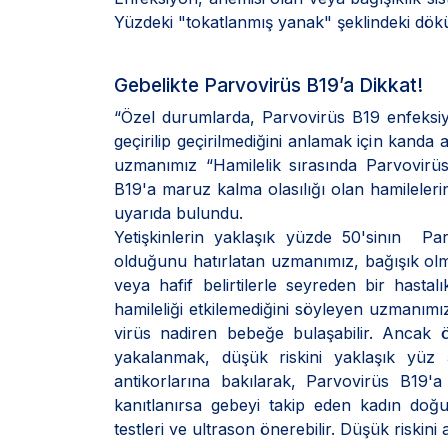
Yüzdeki "tokatlanmış yanak" şeklindeki dök
Gebelikte Parvovirüs B19’a Dikkat!
“Özel durumlarda, Parvovirüs B19 enfeksi
geçirilip geçirilmediğini anlamak için kanda 
uzmanımız “Hamilelik sırasında Parvovirüs
B19'a maruz kalma olasılığı olan hamileler
uyarıda bulundu.
Yetişkinlerin yaklaşık yüzde 50'sinın Pa
olduğunu hatırlatan uzmanımız, bağışık olma
veya hafif belirtilerle seyreden bir hastalı
hamileliği etkilemediğini söyleyen uzmanımız 
virüs nadiren bebeğe bulaşabilir. Ancak ö
yakalanmak, düşük riskini yaklaşık yüz 5
antikorlarına bakılarak, Parvovirüs B19'a k
kanıtlanırsa gebeyi takip eden kadın doğ
testleri ve ultrason önerebilir. Düşük riskini