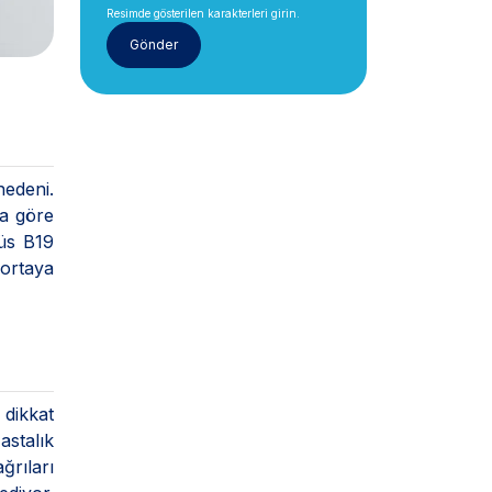
Resimde gösterilen karakterleri girin.
nedeni.
na göre
rüs B19
 ortaya
 dikkat
astalık
ğrıları