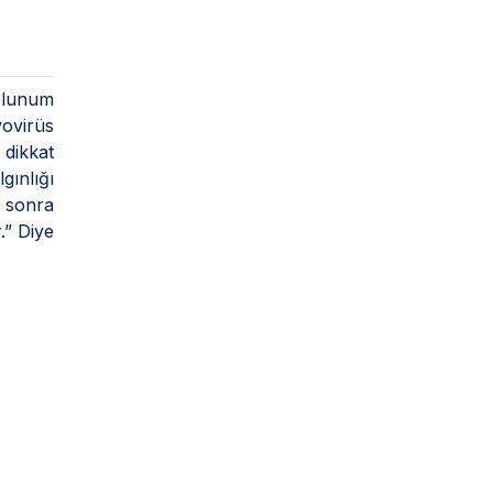
olunum
vovirüs
 dikkat
ınlığı
n sonra
.” Diye