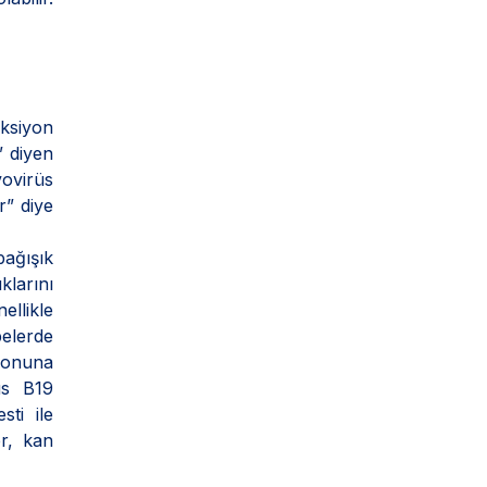
ksiyon
” diyen
vovirüs
r” diye
ağışık
klarını
ellikle
belerde
iyonuna
üs B19
sti ile
r, kan