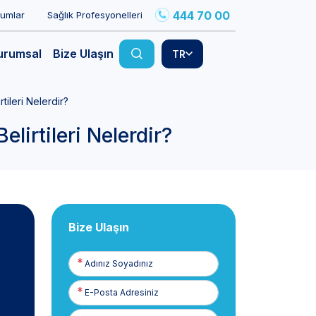
444 70 00
rumlar
Sağlık Profesyonelleri
urumsal
Bize Ulaşın
TR
tileri Nelerdir?
lirtileri Nelerdir?
Bize Ulaşın
Adınız
Soyadınız
E-
Posta
Telefon