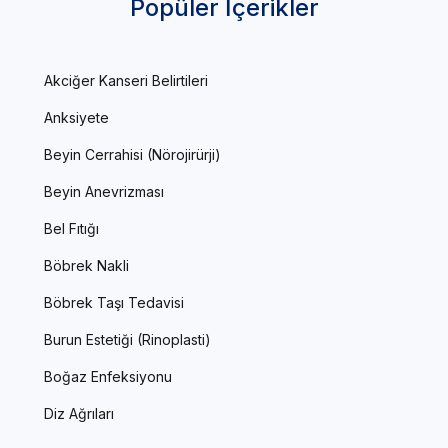
Popüler İçerikler
Akciğer Kanseri Belirtileri
Anksiyete
Beyin Cerrahisi (Nörojirürji)
Beyin Anevrizması
Bel Fıtığı
Böbrek Nakli
Böbrek Taşı Tedavisi
Burun Estetiği (Rinoplasti)
Boğaz Enfeksiyonu
Diz Ağrıları