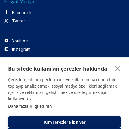
Sosyal Medya
Facebook
Twitter
Youtube
Instagram
Bu sitede kullanılan çerezler hakkında
Linkedin
Çerezleri, sitenin performans ve kullanımı hakkında bilgi
toplayıp analiz etmek, sosyal medya özellikleri sağlamak,
içerik ve reklamları geliştirmek ve özelleştirmek için
Sitede yer alan tüm içerikler yalnızca bilgilendirme amaçlıdır.
kullanıyoruz.
Sağlığınızla ilgili sorularınız için mutlaka doktoruza ya da bir sağlık
Daha fazla bilgi edinin
kuruluşuna başvurunuz.
Copyright © 2026. Yeditepe Üniversitesi Hastanesi. Tüm hakları
saklıdır.
Tüm çerezlere izin ver