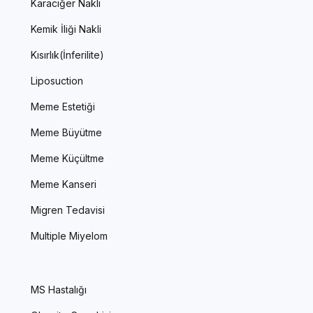
Karaciğer Nakli
Kemik İliği Nakli
Kısırlık(İnferilite)
Liposuction
Meme Estetiği
Meme Büyütme
Meme Küçültme
Meme Kanseri
Migren Tedavisi
Multiple Miyelom
MS Hastalığı