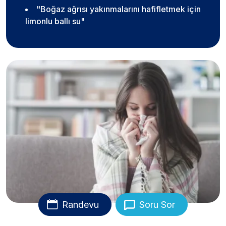
"Boğaz ağrısı yakınmalarını hafifletmek için
limonlu ballı su"
Randevu
Soru Sor