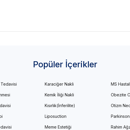
Popüler İçerikler
 Tedavisi
Karaciğer Nakli
MS Hastal
enmesi
Kemik İliği Nakli
Obezite C
davisi
Kısırlık(İnferilite)
Otizm Ned
pi
Liposuction
Parkinson
davisi
Meme Estetiği
Rahim Ağz