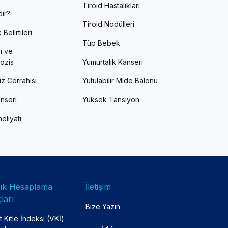
Tiroid Hastalıkları
ir?
Tiroid Nodülleri
Belirtileri
Tüp Bebek
ı ve
ozis
Yumurtalık Kanseri
z Cerrahisi
Yutulabilir Mide Balonu
nseri
Yüksek Tansiyon
eliyatı
lık Hesaplama
İletişim
ları
Bize Yazın
 Kitle İndeksi (VKİ)