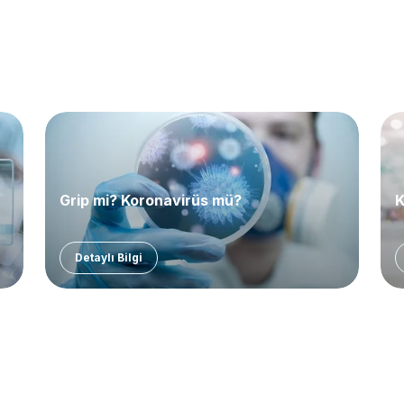
Grip mi? Koronavirüs mü?
K
Detaylı Bilgi