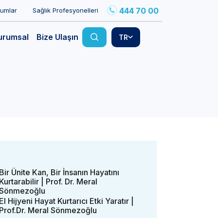
444 70 00
rumlar
Sağlık Profesyonelleri
urumsal
Bize Ulaşın
TR
Bir Ünite Kan, Bir İnsanın Hayatını
Kurtarabilir | Prof. Dr. Meral
Sönmezoğlu
El Hijyeni Hayat Kurtarıcı Etki Yaratır |
Prof.Dr. Meral Sönmezoğlu