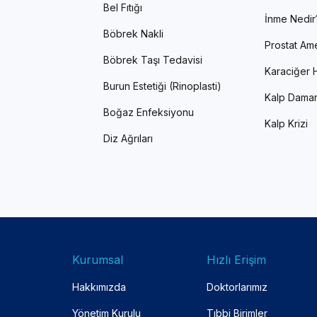
Bel Fıtığı
İnme Nedir
Böbrek Nakli
Prostat Ame
Böbrek Taşı Tedavisi
Karaciğer H
Burun Estetiği (Rinoplasti)
Kalp Damar
Boğaz Enfeksiyonu
Kalp Krizi
Diz Ağrıları
Kurumsal
Hızlı Erişim
Hakkımızda
Doktorlarımız
Yönetim Kurulu
Tıbbi Birimler