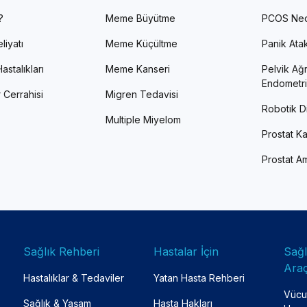
?
Meme Büyütme
PCOS Ned
liyatı
Meme Küçültme
Panik Atak 
astalıkları
Meme Kanseri
Pelvik Ağr
Endometri
 Cerrahisi
Migren Tedavisi
Robotik Di
Multiple Miyelom
Prostat Ka
Prostat Am
Sağlık Rehberi
Hastalar İçin
Sağ
Araç
Hastalıklar & Tedaviler
Yatan Hasta Rehberi
Vücut
Sağlık & Yaşam
Hasta Hakları