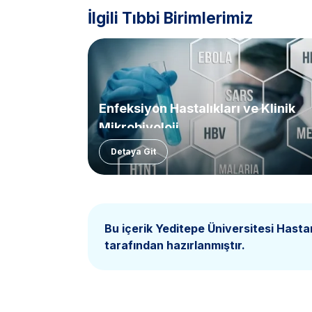
İlgili Tıbbi Birimlerimiz
Enfeksiyon Hastalıkları ve Klinik
Mikrobiyoloji
Detaya Git
Bu içerik Yeditepe Üniversitesi Hasta
tarafından hazırlanmıştır.