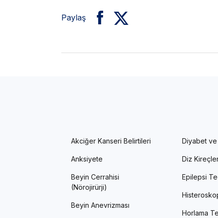
Paylaş
Akciğer Kanseri Belirtileri
Diyabet ve
Anksiyete
Diz Kireçl
Beyin Cerrahisi
Epilepsi Te
(Nörojirürji)
Histerosko
Beyin Anevrizması
Horlama Te