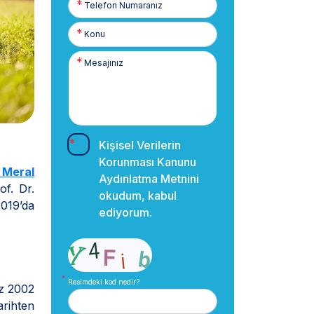
Numaranız
Kişisel Verilerin
Korunması Kanunu
 Meral
Aydınlatma Metnini
of. Dr.
okudum, kabul
2019’da
ediyorum.
Resimdeki kod nedir?
ez 2002
arihten