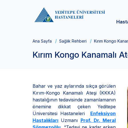
Hast
Ana Sayfa
Sağlık Rehberi
Kırım Kongo Kana
Kırım Kongo Kanamalı At
Bahar ve yaz aylarında sıkça görülen
Kırım-Kongo Kanamalı Ateşi (KKKA)
hastalığının tedavisinde zamanlamanın
önemine dikkat çeken Yeditepe
Üniversitesi Hastaneleri
Enfeksiyon
Hastalıkları
Uzmanı
Prof. Dr. Meral
Sönmezoğlu
, “Tedavi ne kadar erken