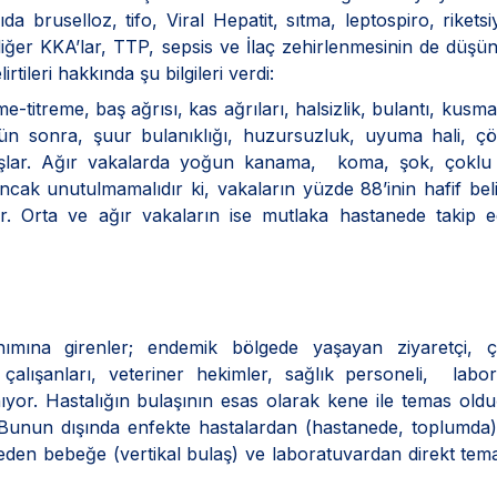
 bruselloz, tifo, Viral Hepatit, sıtma, leptospiro, rikets
iğer KKA’lar, TTP, sepsis ve İlaç zehirlenmesinin de düşü
rtileri hakkında şu bilgileri verdi:
e-titreme, baş ağrısı, kas ağrıları, halsizlik, bulantı, kusma,
ç gün sonra, şuur bulanıklığı, huzursuzluk, uyuma hali, ç
başlar. Ağır vakalarda yoğun kanama, koma, şok, çoklu
cak unutulmamalıdır ki, vakaların yüzde 88’inin hafif belir
r. Orta ve ağır vakaların ise mutlaka hastanede takip e
ımına girenler; endemik bölgede yaşayan ziyaretçi, çift
çalışanları, veteriner hekimler, sağlık personeli, labo
anıyor. Hastalığın bulaşının esas olarak kene ile temas ol
“Bunun dışında enfekte hastalardan (hastanede, toplumda)
eden bebeğe (vertikal bulaş) ve laboratuvardan direkt tem