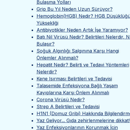
Bulaşma Yolları
Grip Bu Yıl Neden Uzun Sürüyor?
Hemoglobin(HGB) Nedir? HGB Düşüklüğü
Yüksekliği
Antibiyotikler Neden Artık İşe Yaramıyor?
Batı Nil Virüsü Nedir? Belirtileri Nelerdir, N
Bulaşır?
Soğuk Algınlığı Salgınına Karşı Hangi
Önlemler Alınmalı?
Hepatit Nedir? Belirti ve Tedavi Yöntemleri
Nelerdir?
Kene Isırması Belirtileri ve Tedavisi
Talasemide Enfeksiyona Bağlı Yaşam
Kayıplarına Karşı Önlem Alınmalı
Corona Virüsü Nedir?
Strep A Belirtileri ve Tedavisi
H1N1 (Domuz Gribi) Hakkında Bilgilendirm
Yaz Geliyor... Gıda zehirlenmelerine dikkat!
Yaz Enfeksiyonlarının Korunmak İçin