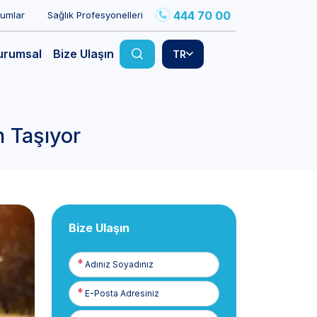
444 70 00
rumlar
Sağlık Profesyonelleri
urumsal
Bize Ulaşın
TR
 Taşıyor
Bize Ulaşın
Adınız
Soyadınız
E-
Posta
Telefon