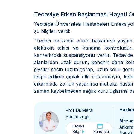
Tedaviye Erken Başlanması Hayati Ö
Yeditepe Üniversitesi Hastaneleri Enfeksiyo
şu bilgileri verdi:
“Tedavi ne kadar erken başlanırsa yaşam 
elektrolit takibi ve kanama kontrolüdü
kan/eritrosit süspansiyonu verilir. Tedavid
alanlardan uzak durun, kenenin daha kolay
giysiler seçin (uzun çorap, uzun kollu göm
tespit edilirse çıplak elle dokunmayın, ke
çıkarmada zorluk yaşanırsa mutlaka hastan
zaman kaybetmeden sağlık kuruluşlarına b
Hakkı
Prof. Dr. Meral
Sönmezoğlu
Mezun 
Detaylı
Ankara 
Bilgi
Randevu
(1984)