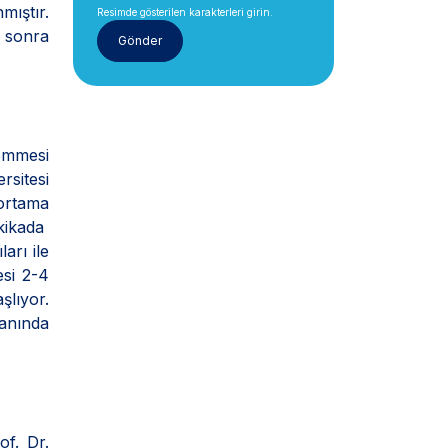
mıştır.
Resimde gösterilen karakterleri girin.
n sonra
 emmesi
sitesi
ortama
akikada
arı ile
esi 2-4
şlıyor.
ranında
of. Dr.