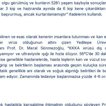
0 olgu görülmüş ve bunların 528’i yaşam kaybıyla sonuçlan
dar 3 kişi ve haziranda ayında da 6 kişi kene çıkardıkta
ye başvurmuş, ancak kurtarılamamıştır” ifadelerini kullandı.
bilinen ve esas olarak kenenin insanlara tutunması ve kan
ir virüs olduğunun altını çizen Yeditepe Üniver
zmanı Prof. Dr. Meral Sönmezoğlu, “KKKA virüsü dış 
mıyor ve ultraviyole ışığı ile hızla ölüyor. 56°C’de 30 d
se genellikle hastanelerde, hasta kişilerin kan ve vücut sıvıl
girişi ve belirtilerin başlaması arasında geçen kuluçka sür
k genellikle ani olarak ve soğuk algınlığı belirtileri ile ba
 devam ediyor. Zamanında tedaviye başlanmazsa yüzde 4-6 o
çok hastalıkla karışabilme ihtimalinin olduğunu söyleyen Pr