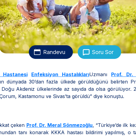
Randevu
Soru Sor
 Hastanesi
Enfeksiyon Hastalıkları
Uzmanı
Prof. Dr.
ığın dünyada 30’dan fazla ülkede görüldüğünü belirten Pr
 Doğu Akdeniz ülkelerinde az sayıda da olsa görülüyor. 
orum, Kastamonu ve Sivas’ta görüldü” diye konuştu.
ikkat çeken
Prof. Dr. Meral Sönmezoğlu
, “Türkiye’de ilk k
mundan tanı konarak KKKA hastası bildirimi yapılmış, o t