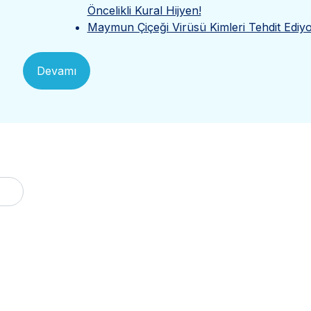
Öncelikli Kural Hijyen!
Maymun Çiçeği Virüsü Kimleri Tehdit Ediy
Devamı