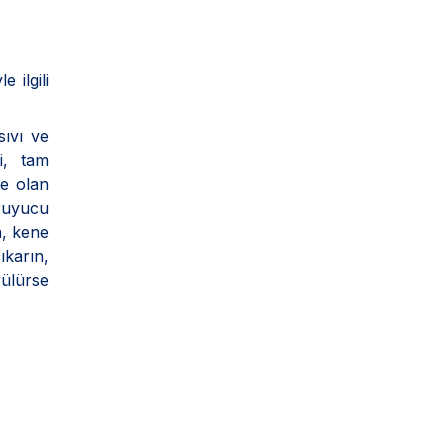
 ilgili
ıvı ve
i, tam
ne olan
oruyucu
n, kene
ıkarın,
rülürse