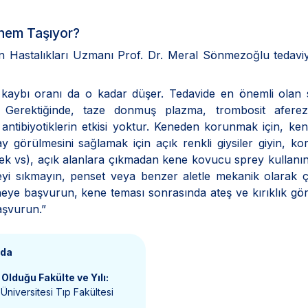
nem Taşıyor?
n Hastalıkları Uzmanı Prof. Dr. Meral Sönmezoğlu tedaviyle
kaybı oranı da o kadar düşer. Tedavide en önemli olan s
r. Gerektiğinde, taze donmuş plazma, trombosit aferez
e antibiyotiklerin etkisi yoktur. Keneden korunmak için, ke
 görülmesini sağlamak için açık renkli giysiler giyin, k
lek vs), açık alanlara çıkmadan kene kovucu sprey kullanı
neyi sıkmayın, penset veya benzer aletle mekanik olarak ç
eye başvurun, kene teması sonrasında ateş ve kırıklık gö
aşvurun.”
nda
Olduğu Fakülte ve Yılı:
Üniversitesi Tıp Fakültesi