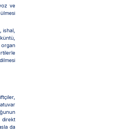
iyoz ve
nülmesi
 ishal,
öküntü,
 organ
tilerle
dilmesi
çiler,
ratuvar
duğunun
 direkt
asla da