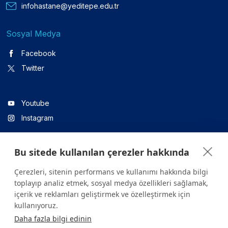
infohastane@yeditepe.edu.tr
Sosyal Medya
Facebook
Twitter
Youtube
Instagram
Bu sitede kullanılan çerezler hakkında
Linkedin
Çerezleri, sitenin performans ve kullanımı hakkında bilgi
toplayıp analiz etmek, sosyal medya özellikleri sağlamak,
içerik ve reklamları geliştirmek ve özelleştirmek için
Sitede yer alan tüm içerikler yalnızca bilgilendirme amaçlıdır.
kullanıyoruz.
Sağlığınızla ilgili sorularınız için mutlaka doktoruza ya da bir sağlık
Daha fazla bilgi edinin
kuruluşuna başvurunuz.