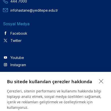
444 7000
infohastane@yeditepe.edu.tr
Sosyal Medya
Facebook
Twitter
Youtube
Instagram
Bu sitede kullanılan çerezler hakkında
Linkedin
Çerezleri, sitenin performans ve kullanımı hakkında bilgi
toplayıp analiz etmek, sosyal medya özellikleri sağlamak,
içerik ve reklamları geliştirmek ve özelleştirmek için
Sitede yer alan tüm içerikler yalnızca bilgilendirme amaçlıdır.
kullanıyoruz.
Sağlığınızla ilgili sorularınız için mutlaka doktoruza ya da bir sağlık