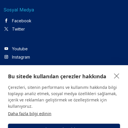
Sosyal Medya
Facebook
Twitter
Youtube
Instagram
Bu sitede kullanılan çerezler hakkında
Linkedin
Çerezleri, sitenin performans ve kullanımı hakkında bilgi
toplayıp analiz etmek, sosyal medya özellikleri sağlamak,
içerik ve reklamları geliştirmek ve özelleştirmek için
Sitede yer alan tüm içerikler yalnızca bilgilendirme amaçlıdır.
kullanıyoruz.
Sağlığınızla ilgili sorularınız için mutlaka doktoruza ya da bir sağlık
Daha fazla bilgi edinin
kuruluşuna başvurunuz.
Copyright © 2026. Yeditepe Üniversitesi Hastanesi. Tüm hakları
saklıdır.