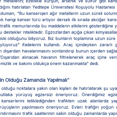
 metallerin; özellikle kurşun, arsenik ve sülfür gibi kan
dığını hatırlatan Yeditepe Üniversitesi Koşuyolu Hastanes
kduman, “Bu kanserojen ağır metallerin uzun süreli solun
çok hangi kanser türü artıyor dersek ilk sırada akciğer kans
e trafik memurlarında bu maddelerin etkilerini gösterdiğine y
estekler niteliktedir. Egzozlardan açığa çıkan kimyasalla
r riski olduğunu biliyoruz. Biz bunların toplamına uzun sür
ylüyoruz” ifadelerini kullandı. Araç içindeyken zararlı 
ın dışardan havalanmasını sonlandırıp bunun içerden sağl
arıdan alınacak havanın filtrelenerek araç içine veril
 temizlik ve bakımı oldukça önem kazanmakta” dedi.
akin Olduğu Zamanda Yapılmalı”
lduğu noktalara yakın olan kişileri de hatırlatarak şu uya
tlaka yürüyüş egzersizi öneriyoruz. Önerdiğimiz egzer
anserlerini tetiklediğinden trafikten uzak alanlarda yap
rüyüşlerin yapılmasını öneriyoruz. Evleri trafiğin yoğun
andırmasını trafik saatlerinin sakin olduğu zamanlarda yapm