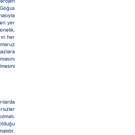
serojen
i Göğüs
masıyla
eri yer
önelik.
rın her
e maruz
gazlara
amasını
mesini
rılarda
sizler
ılmalı.
 olduğu
alıdır.