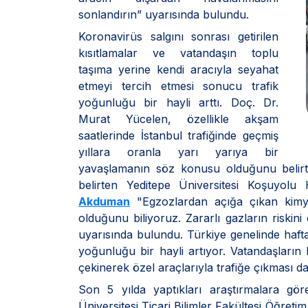
sonlandırın” uyarısında bulundu.
Koronavirüs salgını sonrası getirilen
kısıtlamalar ve vatandaşın toplu
taşıma yerine kendi aracıyla seyahat
etmeyi tercih etmesi sonucu trafik
yoğunluğu bir hayli arttı. Doç. Dr.
Murat Yücelen, özellikle akşam
saatlerinde İstanbul trafiğinde geçmiş
yıllara oranla yarı yarıya bir
yavaşlamanın söz konusu olduğunu belirtti.
belirten Yeditepe Üniversitesi Koşuyolu
Akduman
"Egzozlardan açığa çıkan kimyas
olduğunu biliyoruz. Zararlı gazların riskin
uyarısında bulundu. Türkiye genelinde hafta
yoğunluğu bir hayli artıyor. Vatandaşların 
çekinerek özel araçlarıyla trafiğe çıkması d
Son 5 yılda yaptıkları araştırmalara gör
Üniversitesi Ticari Bilimler Fakültesi Öğret