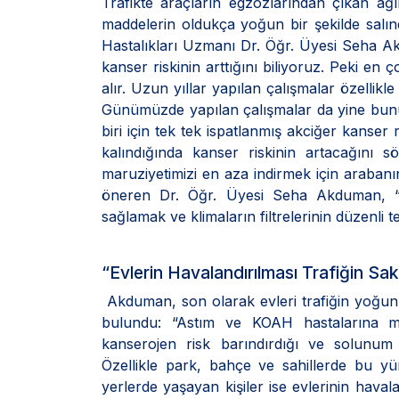
Trafikte araçların egzozlarından çıkan ağır
maddelerin oldukça yoğun bir şekilde salın
Hastalıkları Uzmanı Dr. Öğr. Üyesi Seha A
kanser riskinin arttığını biliyoruz. Peki en 
alır. Uzun yıllar yapılan çalışmalar özellikl
Günümüzde yapılan çalışmalar da yine bunu d
biri için tek tek ispatlanmış akciğer kanse
kalındığında kanser riskinin artacağını sö
maruziyetimizi en aza indirmek için araban
öneren Dr. Öğr. Üyesi Seha Akduman, “Dış
sağlamak ve klimaların filtrelerinin düzenli
“Evlerin Havalandırılması Trafiğin S
Akduman, son olarak evleri trafiğin yoğun o
bulundu: “Astım ve KOAH hastalarına mu
kanserojen risk barındırdığı ve solunum k
Özellikle park, bahçe ve sahillerde bu yü
yerlerde yaşayan kişiler ise evlerinin haval