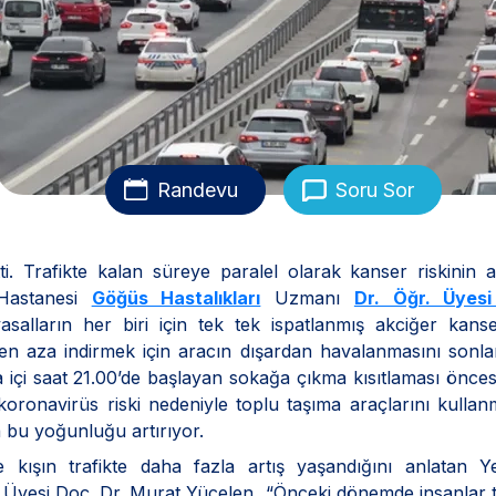
Randevu
Soru Sor
 Trafikte kalan süreye paralel olarak kanser riskinin ar
 Hastanesi
Göğüs Hastalıkları
Uzmanı
Dr. Öğr. Üyes
alların her biri için tek tek ispatlanmış akciğer kanse
i en aza indirmek için aracın dışardan havalanmasını sonla
 içi saat 21.00’de başlayan sokağa çıkma kısıtlaması öncesi
koronavirüs riski nedeniyle toplu taşıma araçlarını kulla
a bu yoğunluğu artırıyor.
e kışın trafikte daha fazla artış yaşandığını anlatan Y
im Üyesi Doç. Dr. Murat Yücelen, “Önceki dönemde insanlar t