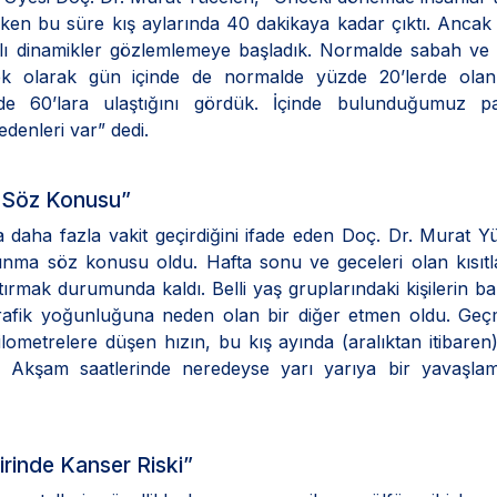
rken bu süre kış aylarında 40 dakikaya kadar çıktı. Ancak
rklı dinamikler gözlemlemeye başladık. Normalde sabah v
ek olarak gün içinde de normalde yüzde 20’lerde olan 
e 60’lara ulaştığını gördük. İçinde bulunduğumuz p
enleri var” dedi.
a Söz Konusu”
a daha fazla vakit geçirdiğini ifade eden Doç. Dr. Murat Y
ınma söz konusu oldu. Hafta sonu ve geceleri olan kısıt
ıştırmak durumunda kaldı. Belli yaş gruplarındaki kişilerin ba
e trafik yoğunluğuna neden olan bir diğer etmen oldu. Geç
ilometrelere düşen hızın, bu kış ayında (aralıktan itibaren
ik. Akşam saatlerinde neredeyse yarı yarıya bir yavaşla
rinde Kanser Riski”