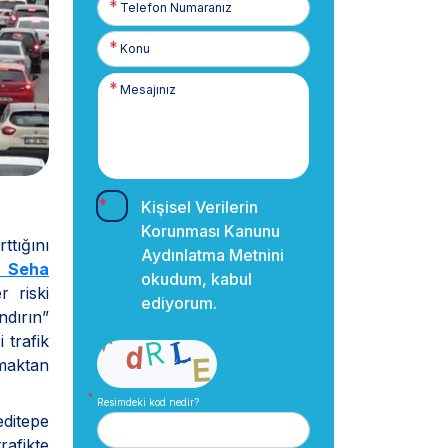
Numaranız
Kişisel Verilerin
Korunması Kanunu
ttığını
Aydınlatma Metnini
i Seha
okudum, kabul
r riski
ediyorum.
ndırın”
 trafik
nmaktan
Resimdeki kod nedir?
editepe
rafikte