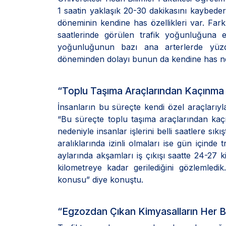
1 saatin yaklaşık 20-30 dakikasını kaybede
döneminin kendine has özellikleri var. Fa
saatlerinde görülen trafik yoğunluğuna 
yoğunluğunun bazı ana arterlerde yüzd
döneminden dolayı bunun da kendine has ned
“Toplu Taşıma Araçlarından Kaçınm
İnsanların bu süreçte kendi özel araçlarıyl
“Bu süreçte toplu taşıma araçlarından kaç
nedeniyle insanlar işlerini belli saatlere sık
aralıklarında izinli olmaları ise gün içind
aylarında akşamları iş çıkışı saatte 24-27 k
kilometreye kadar gerilediğini gözlemled
konusu” diye konuştu.
“Egzozdan Çıkan Kimyasalların Her Bi