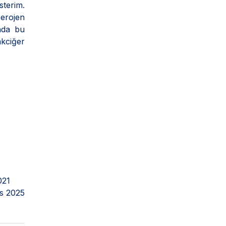
sterim.
serojen
nda bu
akciğer
021
s 2025