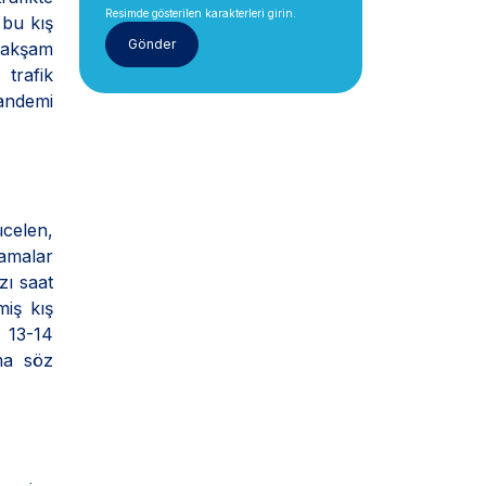
Resimde gösterilen karakterleri girin.
 bu kış
e akşam
trafik
andemi
ücelen,
lamalar
zı saat
miş kış
) 13-14
ma söz