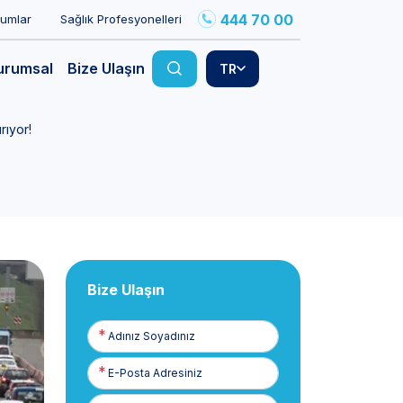
444 70 00
rumlar
Sağlık Profesyonelleri
urumsal
Bize Ulaşın
TR
rıyor!
Bize Ulaşın
Adınız
Soyadınız
E-
Posta
Telefon