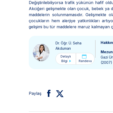
Değiştirilebiliyorsa trafik yükünün hafif o
Akciğeri gelişmekte olan çocuk, bebek ya d
maddelerin solunmamasıdır. Gelişmekte o
çocukların hem alerjiye yatkınlıkları artı
gelişimi bu tür maddelere maruz kalmayan ço
Hakkı
Dr. Öğr. Ü. Seha
Akduman
Mezun 
Detaylı
Gazi Ün
Bilgi
Randevu
(2007)
Paylaş