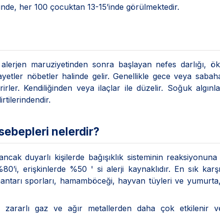
inde, her 100 çocuktan 13-15’inde görülmektedir.
 alerjen maruziyetinden sonra başlayan nefes darlığı, ö
kayetler nöbetler halinde gelir. Genellikle gece veya sabah
irler. Kendiliğinden veya ilaçlar ile düzelir. Soğuk algınl
tilerindendir.
sebepleri nelerdir?
ancak duyarlı kişilerde bağışıklık sisteminin reaksiyonun
0’i, erişkinlerde %50 ' si alerji kaynaklıdır. En sık karşı
 mantarı sporları, hamamböceği, hayvan tüyleri ve yumurta, 
ar zararlı gaz ve ağır metallerden daha çok etkilenir v