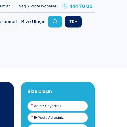
444 70 00
rumlar
Sağlık Profesyonelleri
urumsal
Bize Ulaşın
TR
Bize Ulaşın
Adınız
Soyadınız
E-
Posta
Telefon