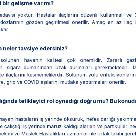
i bir gelişme var mı?
edavisi yoktur. Hastalar ilaçlarını düzenli kullanmalı ve 
 dozlarının gözden geçirilmesi önerilir. Amaç en az ilaç 
tır.
 neler tavsiye edersiniz?
olunan havanın kalitesi çok önemlidir. Zararlı gazl
den, sigara dumanından uzak durmaları gerekmektedir. İla
 ilaçlarını kesmemelilerdir. Solunum yolu enfeksiyonların
rre, grip ve COVID aşılarını mutlaka yaptırmaları önerilir.
lığında tetikleyici rol oynadığı doğru mu? Bu konuda
olmayan hastaların iş yerinde öksürük, nefes darlığı yakınma
e çalıştığı iş yerinde maruz kaldığı alerjen ve partiküller ned
hekimi ve Meslek Hastalıkları uzmanları ile ortak takibi gerek