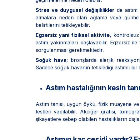
geçirmelerine neden olabilir.
Stres ve duygusal değişiklikler
de astım b
almalara neden olan ağlama veya gülme h
belirtilerini tetikleyebilir.
Egzersiz yani fiziksel aktivite
, kontrolsüz
astım yakınmaları başlayabilir. Egzersiz il
sorgulanması gerekmektedir.
Soğuk hava
; bronşlarda alerjik reaksiyon
Sadece soğuk havanın tetiklediği astımlı bi
Astım hastalığının kesin tanı
Astım tanısı, uygun öykü, fizik muayene ve s
testleri yapılabilir. Akciğer grafisi, tomog
şikayetlere sebep olabilen hastalıkların dışla
Astımın kaç çeşidi vardır? Fa