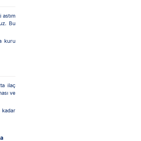
i astım
uz. Bu
da kuru
ta ilaç
ması ve
e kadar
ra