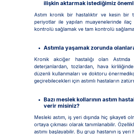
ilişkin aktarmak istediğimiz öneml
Astım kronik bir hastalıktır ve kesin bir t
periyotlar ile yapılan muayenelerinde ilaç
kontrolü sağlamak ve tam kontrolü sağlamak
Astımla yaşamak zorunda olanlara
Kronik akciğer hastalığı olan Astmda s
deterjanlardan, tozlardan, hava kirliliğin
düzenli kullanmaları ve doktoru önermedikçe
geçirebilecekleri için astımlı hastaların zatü
Bazı meslek kollarının astım hasta
verir misiniz?
Mesleki astım, iş yeri dışında hiç şikayeti 
ortaya çıkması olarak tanımlanabilir. Özellikl
astımı başlayabilir. Bu grup hastanın iş yeri 