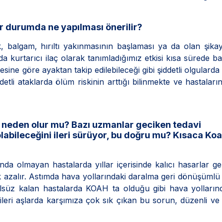
ir durumda ne yapılması önerilir?
balgam, hırıltı yakınmasının başlaması ya da olan şikay
a kurtarıcı ilaç olarak tanımladığımız etkisi kısa sürede b
cesine göre ayaktan takip edilebileceği gibi şiddetli olgulard
etli ataklarda ölüm riskinin arttığı bilinmekte ve hastaları
e neden olur mu? Bazı uzmanlar geciken tedavi
abileceğini ileri sürüyor, bu doğru mu? Kısaca Ko
nda olmayan hastalarda yıllar içerisinde kalıcı hasarlar gel
 azalır. Astımda hava yollarındaki daralma geri dönüşümlü
olsüz kalan hastalarda KOAH ta olduğu gibi hava yolların
e ileri aşlarda karşımıza çok sık çıkan bu sorun, düzenli v