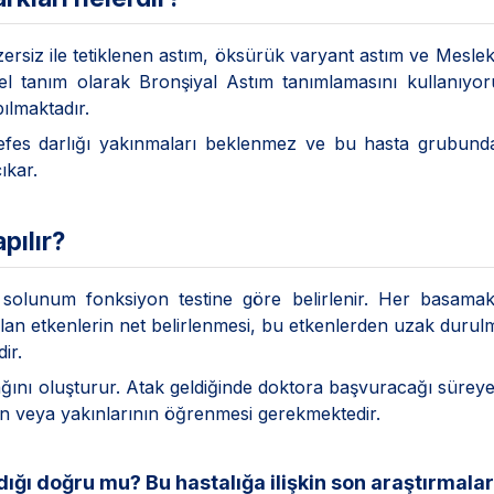
zersiz ile tetiklenen astım, öksürük varyant astım ve Meslek
l tanım olarak Bronşiyal Astım tanımlamasını kullanıyor
pılmaktadır.
e nefes darlığı yakınmaları beklenmez ve bu hasta grubun
ıkar.
pılır?
 solunum fonksiyon testine göre belirlenir. Her basamak
 olan etkenlerin net belirlenmesi, bu etkenlerden uzak durul
ir.
ğını oluşturur. Atak geldiğinde doktora başvuracağı sürey
anın veya yakınlarının öğrenmesi gerekmektedir.
dığı doğru mu? Bu hastalığa ilişkin son araştırmala