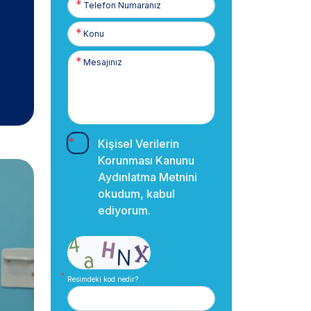
Numaranız
Kişisel Verilerin
Korunması Kanunu
Aydınlatma Metnini
okudum, kabul
ediyorum.
Resimdeki kod nedir?