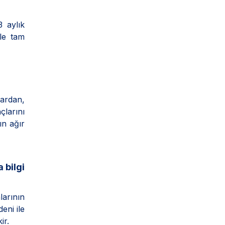
3 aylık
ile tam
ardan,
çlarını
ın ağır
 bilgi
larının
eni ile
ir.