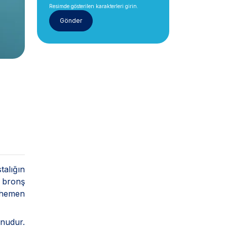
Resimde gösterilen karakterleri girin.
talığın
, bronş
 hemen
unudur.