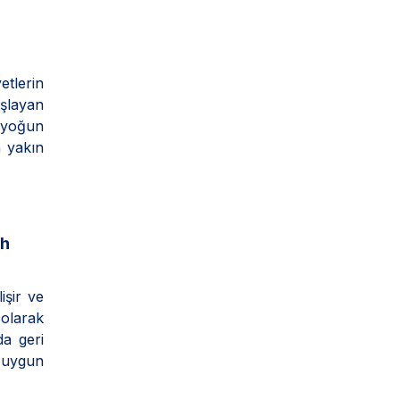
etlerin
aşlayan
a yoğun
n yakın
ah
işir ve
 olarak
da geri
e uygun