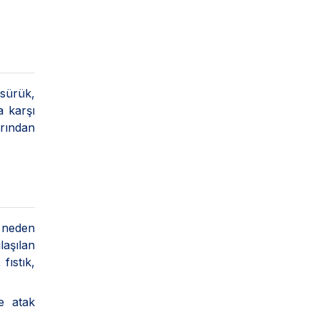
ksürük,
a karşı
arından
a neden
laşılan
fıstık,
e atak