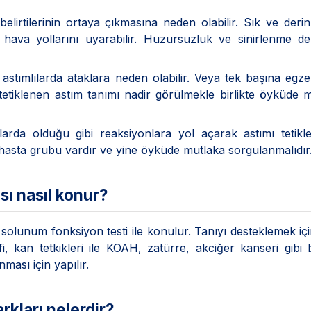
elirtilerinin ortaya çıkmasına neden olabilir. Sık ve deri
ava yollarını uyarabilir. Huzursuzluk ve sinirlenme de
 astımlılarda ataklara neden olabilir. Veya tek başına egzer
e tetiklenen astım tanımı nadir görülmekle birlikte öyküde 
larda olduğu gibi reaksiyonlara yol açarak astımı tetikley
r hasta grubu vardır ve yine öyküde mutlaka sorgulanmalıdır
sı nasıl konur?
olunum fonksiyon testi ile konulur. Tanıyı desteklemek için
rafi, kan tetkikleri ile KOAH, zatürre, akciğer kanseri gibi
nması için yapılır.
rkları nelerdir?