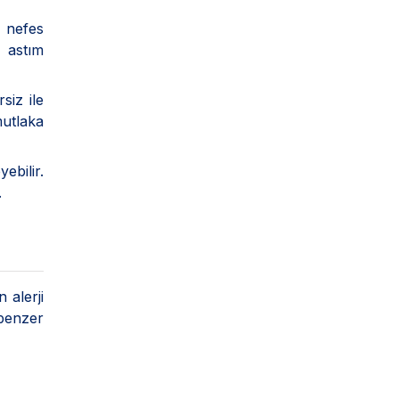
n nefes
 astım
siz ile
mutlaka
ebilir.
.
 alerji
 benzer