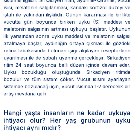
sistemle ilgilidir. Sirkadiyen ritim, aydınlık-karanlık, vücut
ısısı, melatonin salgılanması, kandaki kortizol düzeyi ve
iştah ile yakından ilişkilidir. Günün kararması ile birlikte
vücutta gün boyunca biriken uyku (S) maddesi ve
melatonin salgısının artması uykuyu başlatır. Uykunun
ilk yarısından sonra uyku maddesi ve melatonin salgısı
azalmaya başlar, aydınlığın ortaya çıkması ile gözdeki
retina tabakasında bulunan ışığı algılayan reseptörlerin
uyarılması ile de sabah uyanma gerçekleşir. Sirkadiyen
ritim 24 saat boyunca belli düzen içinde devam eder.
Uyku bozukluğu oluştuğunda Sirkadiyen ritimde
bozulur ve tüm sistem çöker. Vücut ısısını ayarlayan
sistemde bozulacağı için, vücut ısısında 1-2 derecelik bir
artış meydana gelir.
Hangi yaşta insanların ne kadar uykuya
ihtiyacı olur? Her yaş grubunun uyku
ihtiyacı aynı mıdır?