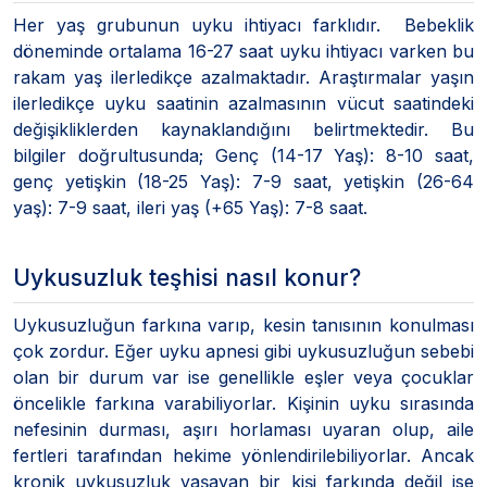
Her yaş grubunun uyku ihtiyacı farklıdır. Bebeklik
döneminde ortalama 16-27 saat uyku ihtiyacı varken bu
rakam yaş ilerledikçe azalmaktadır. Araştırmalar yaşın
ilerledikçe uyku saatinin azalmasının vücut saatindeki
değişikliklerden kaynaklandığını belirtmektedir. Bu
bilgiler doğrultusunda; Genç (14-17 Yaş): 8-10 saat,
genç yetişkin (18-25 Yaş): 7-9 saat, yetişkin (26-64
yaş): 7-9 saat, ileri yaş (+65 Yaş): 7-8 saat.
Uykusuzluk teşhisi nasıl konur?
Uykusuzluğun farkına varıp, kesin tanısının konulması
çok zordur. Eğer uyku apnesi gibi uykusuzluğun sebebi
olan bir durum var ise genellikle eşler veya çocuklar
öncelikle farkına varabiliyorlar. Kişinin uyku sırasında
nefesinin durması, aşırı horlaması uyaran olup, aile
fertleri tarafından hekime yönlendirilebiliyorlar. Ancak
kronik uykusuzluk yaşayan bir kişi farkında değil ise