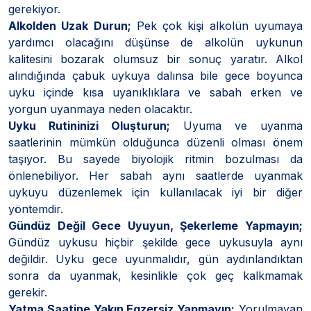
gerekiyor.
Alkolden Uzak Durun;
Pek çok kişi alkolün uyumaya
yardımcı olacağını düşünse de alkolün uykunun
kalitesini bozarak olumsuz bir sonuç yaratır. Alkol
alındığında çabuk uykuya dalınsa bile gece boyunca
uyku içinde kısa uyanıklıklara ve sabah erken ve
yorgun uyanmaya neden olacaktır.
Uyku Rutininizi Oluşturun;
Uyuma ve uyanma
saatlerinin mümkün olduğunca düzenli olması önem
taşıyor. Bu sayede biyolojik ritmin bozulması da
önlenebiliyor. Her sabah aynı saatlerde uyanmak
uykuyu düzenlemek için kullanılacak iyi bir diğer
yöntemdir.
Gündüz Değil Gece Uyuyun, Şekerleme Yapmayın;
Gündüz uykusu hiçbir şekilde gece uykusuyla aynı
değildir. Uyku gece uyunmalıdır, gün aydınlandıktan
sonra da uyanmak, kesinlikle çok geç kalkmamak
gerekir.
Yatma Saatine Yakın Egzersiz Yapmayın;
Yorulmayan