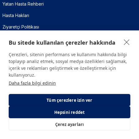
Yatan Hasta Rehberi
Hasta Hakları
Ziyaretçi Politikası
Refakatçi Politikası
Bu sitede kullanılan çerezler hakkında
Sıkça Sorulan Sorular
Çerezleri, sitenin performans ve kullanımı hakkında bilgi
toplayıp analiz etmek, sosyal medya özellikleri sağlamak,
Medikal Teknolojiler
içerik ve reklamları geliştirmek ve özelleştirmek için
kullanıyoruz.
Sağlık Hesaplama Araçları
Daha fazla bilgi edinin
Vücut Kitle İndeksi (VKİ) Hesaplama
Tüm çerezlere izin ver
Metabolizma Yaşı Hesaplama
Hepsini reddet
Gebelik Hesaplama
Çerez ayarları
E-Randevu
E-Sonuç
Kalori İhtiyacı Hesaplama