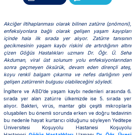
Akciğer iltihaplanması olarak bilinen zatürre (pnömoni),
enfeksiyonlara bağlı olarak gelişen yaşam kayıpları
içinde hala ilk sırada yer alıyor. Zatürre tanısının
gecikmesinin yaşam kaybı riskini de artırdığının altını
çizen Göğüs Hastalıkları uzmanı Dr. Öğr. Ü. Seha
Akduman, viral üst solunum yolu enfeksiyonlarından
sonra geçmeyen öksürük, devam eden dirençli ateş,
koyu renkli balgam çıkarma ve nefes darlığının yeni
gelişen zatürrenin bulgusu olabileceğini söyledi.
İngiltere ve ABD’de yaşam kaybı nedenleri arasında 6.
sırada yer alan zatürre ülkemizde ise 5. sırada yer
alıyor. Bakteri, virüs, mantar gibi çeşitli mikroplarla
oluşabilen bu önemli sorunda erken ve doğru tedavinin
bu nedenle hayat kurtarıcı olduğunu söyleyen Yeditepe
Üniversitesi Koşuyolu Hastanesi Koşuyolu
Hastanesi
Göğüs Hastalıkları
Uzmanı
Dr. Öğr. Üyesi