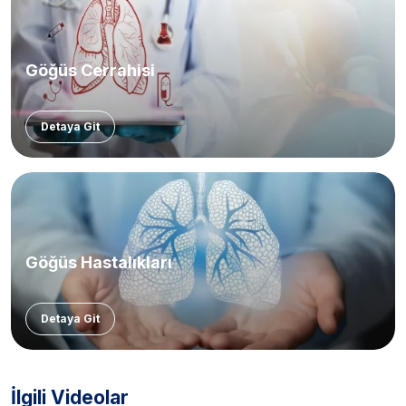
Göğüs Cerrahisi
Detaya Git
Göğüs Hastalıkları
Detaya Git
İlgili Videolar