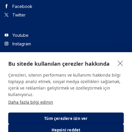
Facebook
Twitter
Youtube
Instagram
Bu sitede kullanılan çerezler hakkında
Linkedin
Çerezleri, sitenin performans ve kullanımı hakkında bilgi
toplayıp analiz etmek, sosyal medya özellikleri sağlamak,
içerik ve reklamları geliştirmek ve özelleştirmek için
Sitede yer alan tüm içerikler yalnızca bilgilendirme amaçlıdır.
kullanıyoruz.
Sağlığınızla ilgili sorularınız için mutlaka doktoruza ya da bir sağlık
Daha fazla bilgi edinin
kuruluşuna başvurunuz.
Copyright © 2026. Yeditepe Üniversitesi Hastanesi. Tüm hakları
saklıdır.
Tüm çerezlere izin ver
Hepsini reddet
Gizlilik ve Çerez Politikası
KVKK Aydınlatma Metni